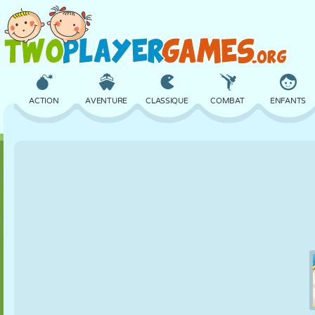
ACTION
AVENTURE
CLASSIQUE
COMBAT
ENFANTS
3D
AVION
ALIEN
ÉQUILIBRE
BASKET
CHÂTEAU
ÉCHECS
CRAZY
DÉFENSE
DINOSAURE
FILLES
GOLF
SAUT
MATHS
LABYRINTHE