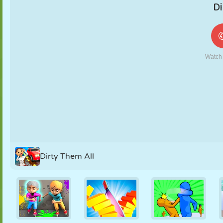
MARIONNETTES
PUZZLE
RÉACTION
RÉTRO
ROBOT
STRATÉGIE
CASCADE
TANK
TENNIS
MORPION
Dirty Them All