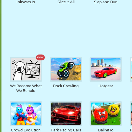
InkWars.io
Slice it All
Slap and Run
new
We Become What
Rock Crawling
Hotgear
We Behold
Crowd Evolution
Park Racing Cars
Ballhit.io
F