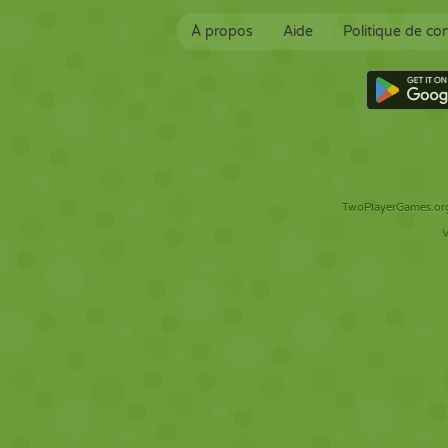
À propos
Aide
Politique de con
TwoPlayerGames.org 
V