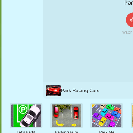
MARIONNETTES
PUZZLE
RÉACTION
RÉTRO
ROBOT
STRATÉGIE
CASCADE
TANK
TENNIS
MORPION
Park Racing Cars
Let's Park!
Parking Fury
Park Me