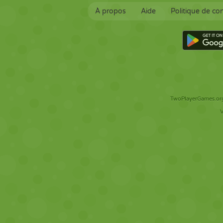
À propos
Aide
Politique de con
TwoPlayerGames.org 
V