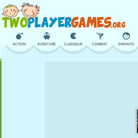
ACTION
AVENTURE
CLASSIQUE
COMBAT
ENFANTS
3D
AVION
ALIEN
ÉQUILIBRE
BASKET
CHÂTEAU
ÉCHECS
CRAZY
DÉFENSE
DINOSAURE
FILLES
GOLF
SAUT
MATHS
LABYRINTHE