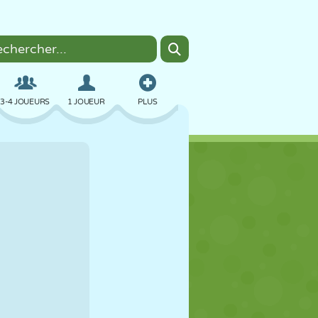
3-4 JOUEURS
1 JOUEUR
PLUS
BOMBER
NAVIGATEUR
VOITURE
VOL
NOURRITURE
AMUSANT
PIXEL ART
PLATEFORME
PISCINE