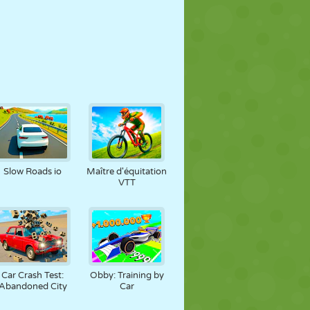
Slow Roads io
Maître d'équitation
VTT
Car Crash Test:
Obby: Training by
Abandoned City
Car