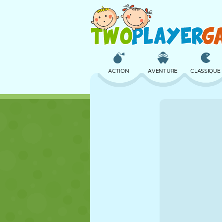
ACTION
AVENTURE
CLASSIQUE
3D
AVION
ALIEN
CHÂTEAU
ÉCHECS
CRAZY
FILLES
GOLF
SAUT