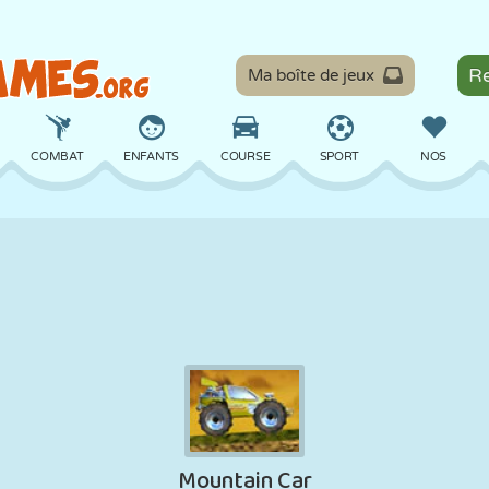
Ma boîte de jeux
COMBAT
ENFANTS
COURSE
SPORT
NOS
ÉQUILIBRE
BASKET
BATAILLE
BILLARD
SOCIÉTÉ
DÉFENSE
DINOSAURE
CONDUITE
ÉDUCATIF
ÉVASION
MATHS
LABYRINTHE
MONSTRE
MOTO
EN LIGNE