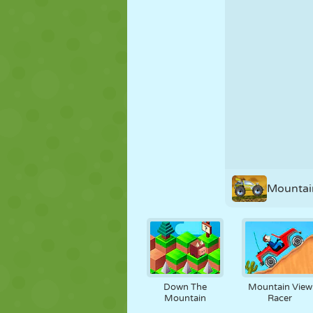
MARIONNETTES
PUZZLE
RÉACTION
STRATÉGIE
CASCADE
TANK
Mountai
Down The
Mountain View
Mountain
Racer