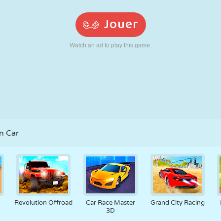
RÉTRO
ROBOT
POURSUITE
ÉCOLE
TIR
TENNIS
MORPION
ÉCRAN TACTILE
TOUR
CAMION
n Car
Revolution Offroad
Car Race Master
Grand City Racing
3D