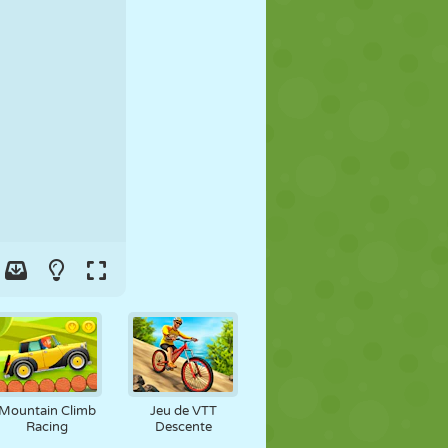
FOOT
ESPACE
STICKMAN
GUERRE
LUTTE
ZOMBIE
Mountain Climb
Jeu de VTT
Racing
Descente