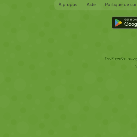
À propos
Aide
Politique de con
TwoPlayerGames.org 
V