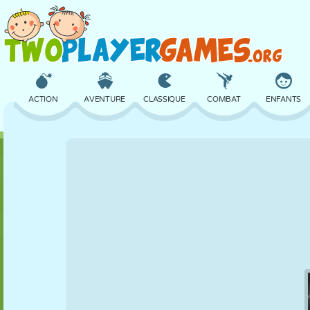
ACTION
AVENTURE
CLASSIQUE
COMBAT
ENFANTS
3D
AVION
ALIEN
ÉQUILIBRE
BASKET
CHÂTEAU
ÉCHECS
CRAZY
DÉFENSE
DINOSAURE
FILLES
GOLF
SAUT
MATHS
LABYRINTHE