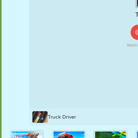
MARIONNETTES
PUZZLE
RÉACTION
RÉTRO
ROBOT
STRATÉGIE
CASCADE
TANK
TENNIS
MORPION
Truck Driver