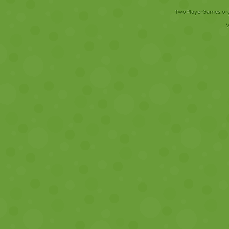
TwoPlayerGames.org 
V