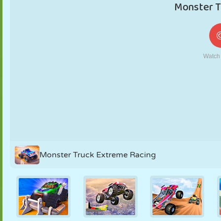
MARIONNETTES
PUZZLE
RÉACTION
RÉTRO
ROBOT
STRATÉGIE
CASCADE
TANK
TENNIS
MORPION
Monster Truck Extreme Racing