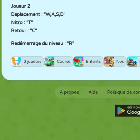
Joueur 2
Déplacement : "W,A,S,D"
Nitro : "T"
Retour : "C"
Redémarrage du niveau : "R"
2 joueurs
Course
Enfants
Nos
À propos
Aide
Politique de con