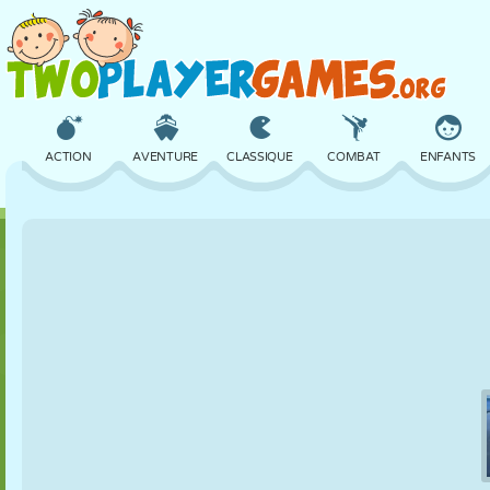
ACTION
AVENTURE
CLASSIQUE
COMBAT
ENFANTS
3D
AVION
ALIEN
ÉQUILIBRE
BASKET
CHÂTEAU
ÉCHECS
CRAZY
DÉFENSE
DINOSAURE
FILLES
GOLF
SAUT
MATHS
LABYRINTHE