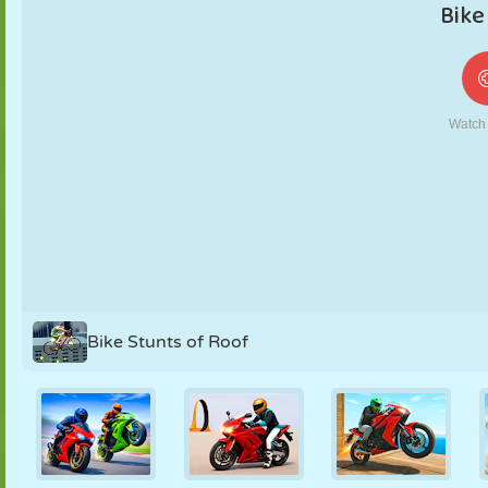
MARIONNETTES
PUZZLE
RÉACTION
RÉTRO
ROBOT
STRATÉGIE
CASCADE
TANK
TENNIS
MORPION
Bike Stunts of Roof