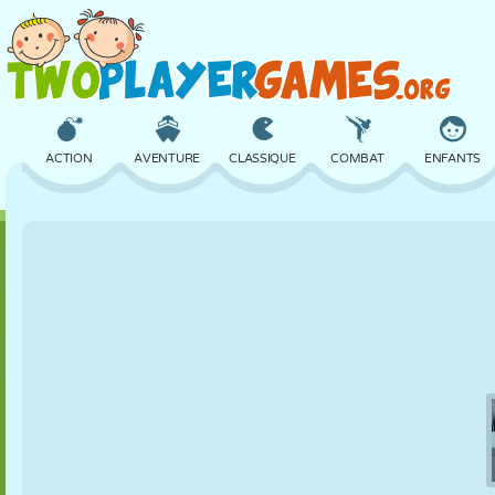
ACTION
AVENTURE
CLASSIQUE
COMBAT
ENFANTS
3D
AVION
ALIEN
ÉQUILIBRE
BASKET
CHÂTEAU
ÉCHECS
CRAZY
DÉFENSE
DINOSAURE
FILLES
GOLF
SAUT
MATHS
LABYRINTHE