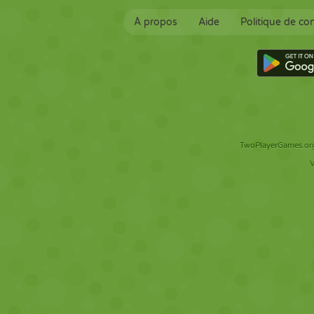
À propos
Aide
Politique de con
TwoPlayerGames.org 
V