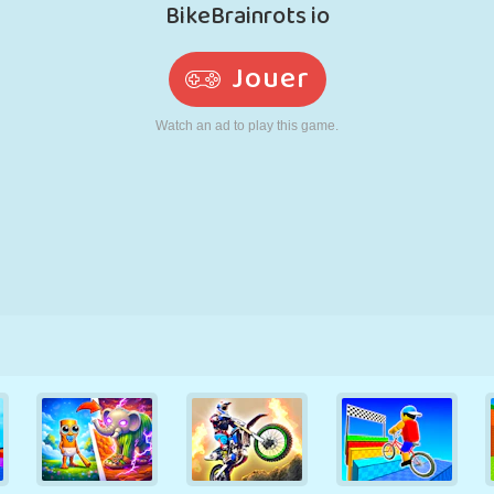
RÉTRO
ROBOT
POURSUITE
ÉCOLE
TIR
TENNIS
MORPION
ÉCRAN TACTILE
TOUR
CAMION