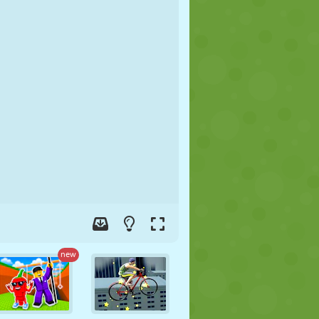
FOOT
ESPACE
STICKMAN
GUERRE
LUTTE
ZOMBIE
new