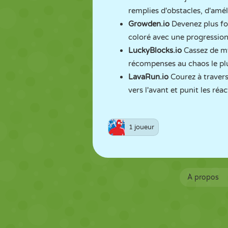
remplies d'obstacles, d'amé
Growden.io
Devenez plus for
coloré avec une progression
LuckyBlocks.io
Cassez de mys
récompenses au chaos le pl
LavaRun.io
Courez à traver
vers l'avant et punit les réac
1 joueur
À propos