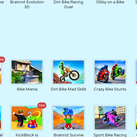
ike
Brainrot Evolution
Dirt Bike Racing
Obby on a Bike
3D
Duel
ew
Bike Mania
Dirt Bike Mad Skills
Crazy Bike Stunts
new
el
KickBlock io
Brainrot Survive
Sport Bike Racing