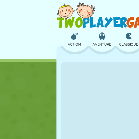
ACTION
AVENTURE
CLASSIQUE
3D
AVION
ALIEN
CHÂTEAU
ÉCHECS
CRAZY
FILLES
GOLF
SAUT