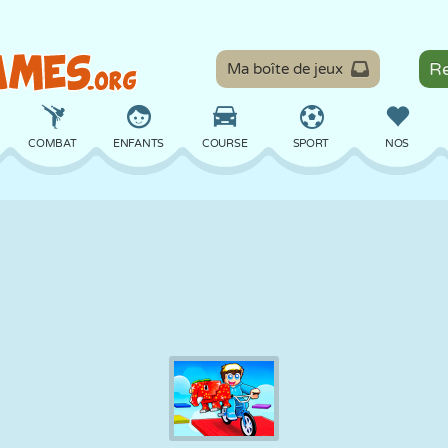
Ma boîte de jeux
COMBAT
ENFANTS
COURSE
SPORT
NOS
ÉQUILIBRE
BASKET
BATAILLE
BILLARD
SOCIÉTÉ
DÉFENSE
DINOSAURE
CONDUITE
ÉDUCATIF
ÉVASION
MATHS
LABYRINTHE
MONSTRE
MOTO
EN LIGNE