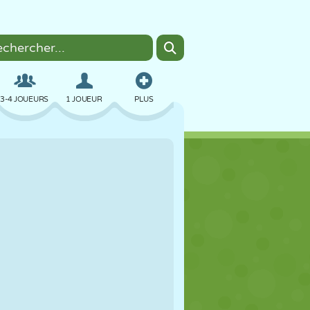
3-4 JOUEURS
1 JOUEUR
PLUS
BOMBER
NAVIGATEUR
VOITURE
VOL
NOURRITURE
AMUSANT
PIXEL ART
PLATEFORME
PISCINE