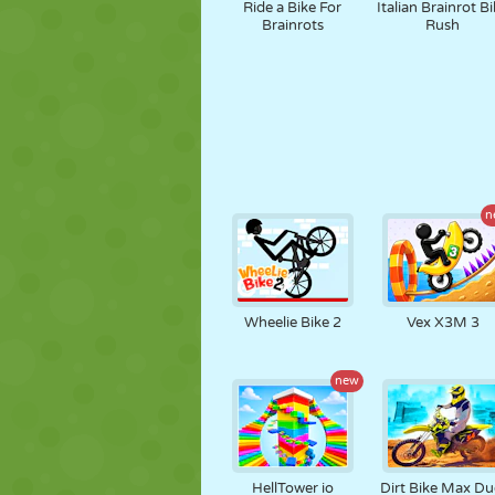
Ride a Bike For
Italian Brainrot B
Brainrots
Rush
n
Wheelie Bike 2
Vex X3M 3
new
HellTower io
Dirt Bike Max Du