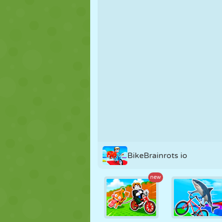
MARIONNETTES
PUZZLE
RÉACTION
STRATÉGIE
CASCADE
TANK
BikeBrainrots io
new