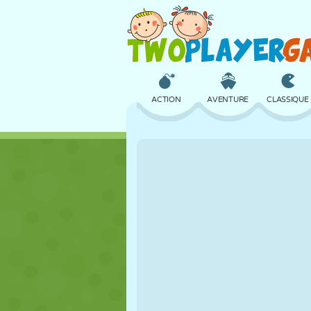
ACTION
AVENTURE
CLASSIQUE
3D
AVION
ALIEN
CHÂTEAU
ÉCHECS
CRAZY
FILLES
GOLF
SAUT