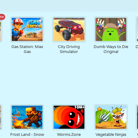
ew
n
Gas Station: Max
City Driving
Dumb Ways to Die
D
Gas
Simulator
Original
Frost Land - Snow
Worms.Zone
Vegetable Ninjas