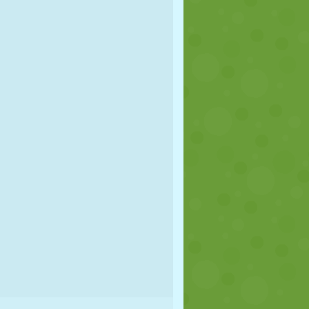
FOOT
ESPACE
STICKMAN
GUERRE
LUTTE
ZOMBIE