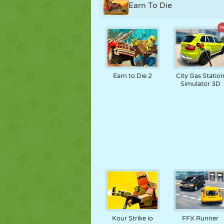
Earn To Die
n
Earn to Die 2
City Gas Statio
Simulator 3D
Kour Strike io
FFX Runner