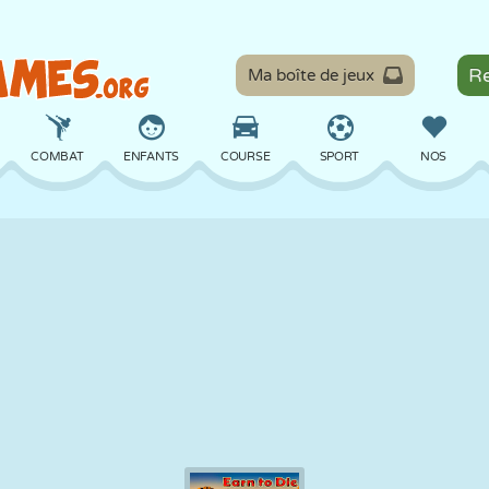
Ma boîte de jeux
COMBAT
ENFANTS
COURSE
SPORT
NOS
ÉQUILIBRE
BASKET
BATAILLE
BILLARD
SOCIÉTÉ
DÉFENSE
DINOSAURE
CONDUITE
ÉDUCATIF
ÉVASION
MATHS
LABYRINTHE
MONSTRE
MOTO
EN LIGNE