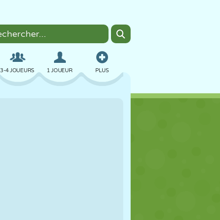
3-4 JOUEURS
1 JOUEUR
PLUS
BOMBER
NAVIGATEUR
VOITURE
VOL
NOURRITURE
AMUSANT
PIXEL ART
PLATEFORME
PISCINE