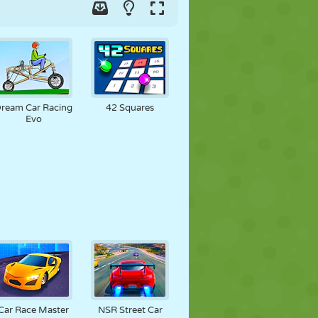
ream Car Racing
42 Squares
Evo
Car Race Master
NSR Street Car