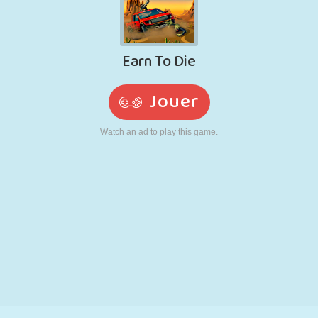
RÉTRO
ROBOT
POURSUITE
ÉCOLE
TIR
TENNIS
MORPION
ÉCRAN TACTILE
TOUR
CAMION