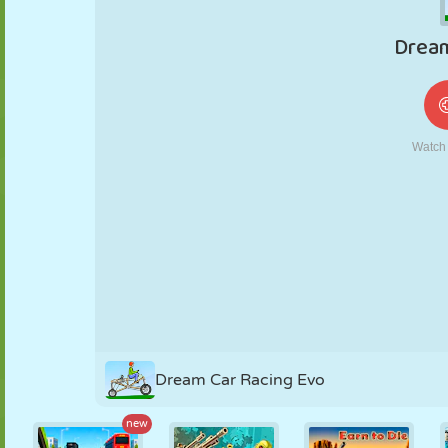
MARIONNETTES
PUZZLE
RÉACTION
RÉTRO
ROBOT
STRATÉGIE
CASCADE
TANK
TENNIS
MORPION
Dream Car Racing Evo
new