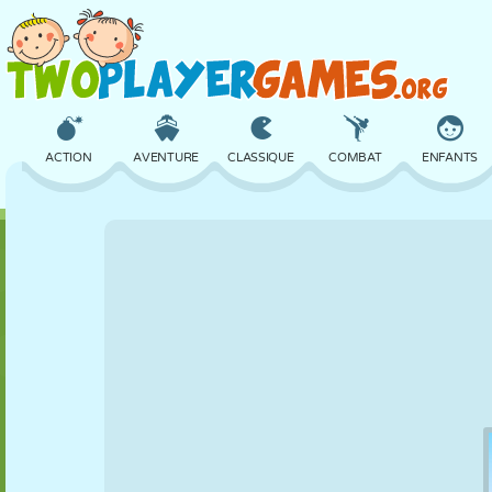
ACTION
AVENTURE
CLASSIQUE
COMBAT
ENFANTS
3D
AVION
ALIEN
ÉQUILIBRE
BASKET
CHÂTEAU
ÉCHECS
CRAZY
DÉFENSE
DINOSAURE
FILLES
GOLF
SAUT
MATHS
LABYRINTHE