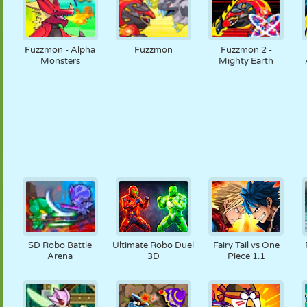
Fuzzmon - Alpha
Fuzzmon
Fuzzmon 2 -
Monsters
Mighty Earth
SD Robo Battle
Ultimate Robo Duel
Fairy Tail vs One
Arena
3D
Piece 1.1