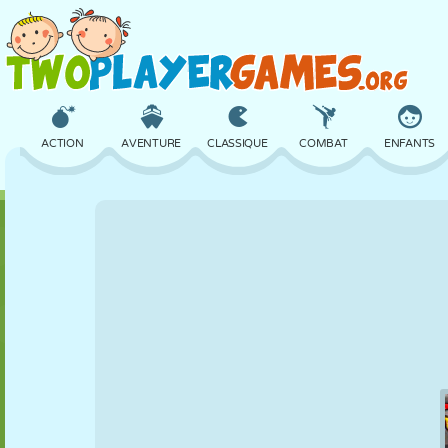
ACTION
AVENTURE
CLASSIQUE
COMBAT
ENFANTS
3D
AVION
ALIEN
ÉQUILIBRE
BASKET
CHÂTEAU
ÉCHECS
CRAZY
DÉFENSE
DINOSAURE
FILLES
GOLF
SAUT
MATHS
LABYRINTHE