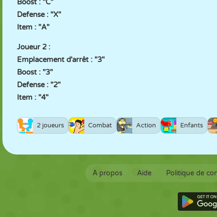
Boost : "C"
Defense : "X"
Item : "A"
Joueur 2 :
Emplacement d'arrêt : "3"
Boost : "3"
Defense : "2"
Item : "4"
2 joueurs
Combat
Action
Enfants
À propos
Aide
Politique de con