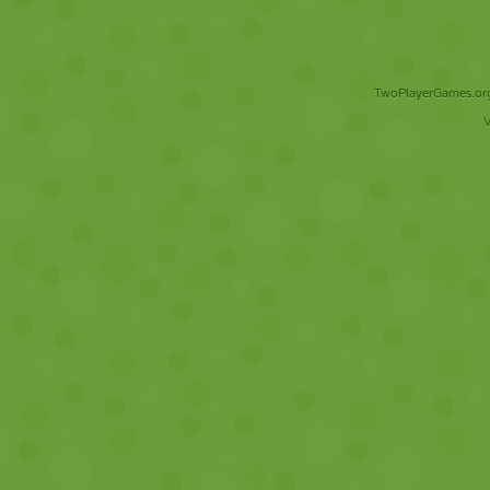
TwoPlayerGames.org 
V