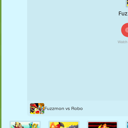
MARIONNETTES
PUZZLE
RÉACTION
RÉTRO
ROBOT
STRATÉGIE
CASCADE
TANK
TENNIS
MORPION
Fuzzmon vs Robo