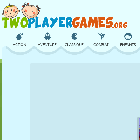
ACTION
AVENTURE
CLASSIQUE
COMBAT
ENFANTS
3D
AVION
ALIEN
ÉQUILIBRE
BASKET
CHÂTEAU
ÉCHECS
CRAZY
DÉFENSE
DINOSAURE
FILLES
GOLF
SAUT
MATHS
LABYRINTHE