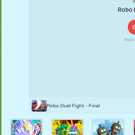
MARIONNETTES
PUZZLE
RÉACTION
RÉTRO
ROBOT
STRATÉGIE
CASCADE
TANK
TENNIS
MORPION
Robo Duel Fight - Final