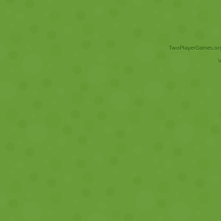
TwoPlayerGames.org 
V