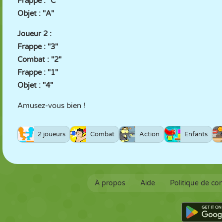
Frappe : "C"
Objet : "A"
Joueur 2 :
Frappe : "3"
Combat : "2"
Frappe : "1"
Objet : "4"
Amusez-vous bien !
2 joueurs
Combat
Action
Enfants
À propos
Aide
Politique de con