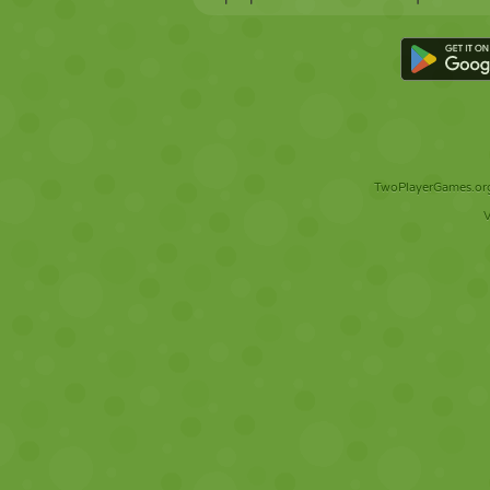
TwoPlayerGames.org 
V