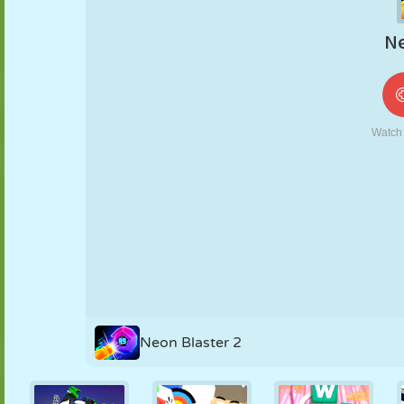
MARIONNETTES
PUZZLE
RÉACTION
RÉTRO
ROBOT
STRATÉGIE
CASCADE
TANK
TENNIS
MORPION
Neon Blaster 2