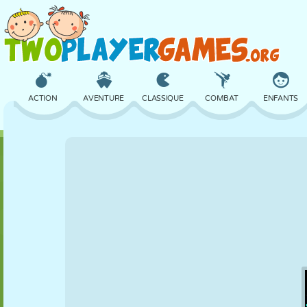
ACTION
AVENTURE
CLASSIQUE
COMBAT
ENFANTS
3D
AVION
ALIEN
ÉQUILIBRE
BASKET
CHÂTEAU
ÉCHECS
CRAZY
DÉFENSE
DINOSAURE
FILLES
GOLF
SAUT
MATHS
LABYRINTHE