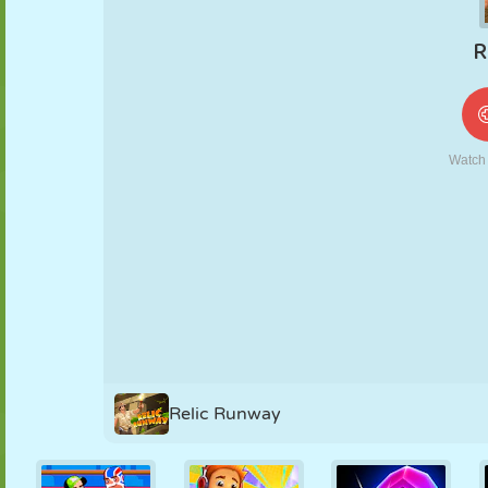
MARIONNETTES
PUZZLE
RÉACTION
RÉTRO
ROBOT
STRATÉGIE
CASCADE
TANK
TENNIS
MORPION
Relic Runway