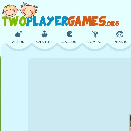
ACTION
AVENTURE
CLASSIQUE
COMBAT
ENFANTS
3D
AVION
ALIEN
ÉQUILIBRE
BASKET
CHÂTEAU
ÉCHECS
CRAZY
DÉFENSE
DINOSAURE
FILLES
GOLF
SAUT
MATHS
LABYRINTHE