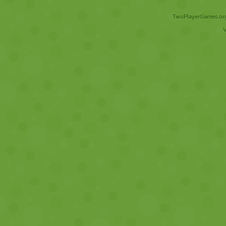
TwoPlayerGames.org 
V