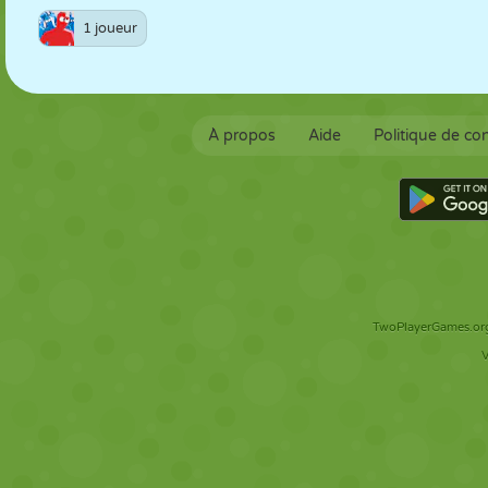
1 joueur
À propos
Aide
Politique de con
TwoPlayerGames.org 
V