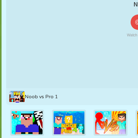
MARIONNETTES
PUZZLE
RÉACTION
RÉTRO
ROBOT
STRATÉGIE
CASCADE
TANK
TENNIS
MORPION
Noob vs Pro 1