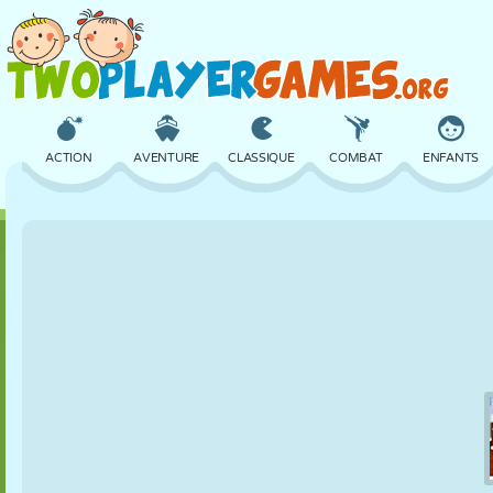
ACTION
AVENTURE
CLASSIQUE
COMBAT
ENFANTS
3D
AVION
ALIEN
ÉQUILIBRE
BASKET
CHÂTEAU
ÉCHECS
CRAZY
DÉFENSE
DINOSAURE
FILLES
GOLF
SAUT
MATHS
LABYRINTHE