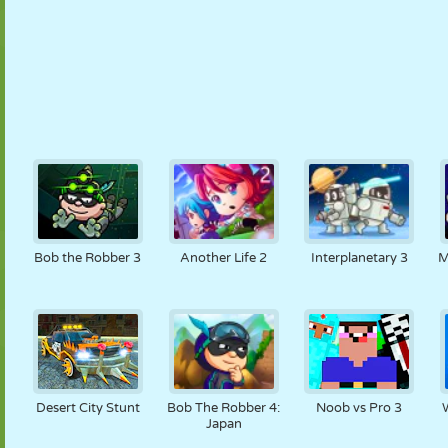
Bob the Robber 3
Another Life 2
Interplanetary 3
M
Desert City Stunt
Bob The Robber 4:
Noob vs Pro 3
Japan