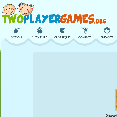
ACTION
AVENTURE
CLASSIQUE
COMBAT
ENFANTS
3D
AVION
ALIEN
ÉQUILIBRE
BASKET
CHÂTEAU
ÉCHECS
CRAZY
DÉFENSE
DINOSAURE
FILLES
GOLF
SAUT
MATHS
LABYRINTHE