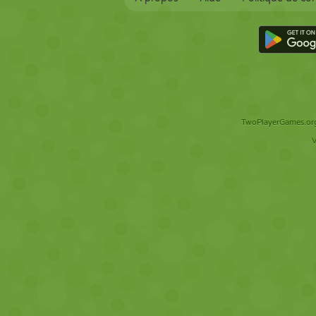
TwoPlayerGames.org 
V