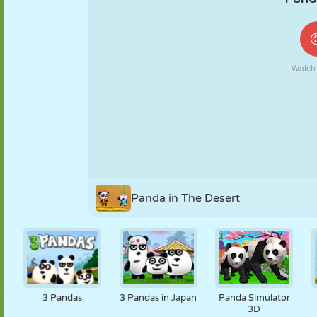
MARIONNETTES
PUZZLE
RÉACTION
RÉTRO
ROBOT
STRATÉGIE
CASCADE
TANK
TENNIS
MORPION
Panda in The Desert
3 Pandas
3 Pandas in Japan
Panda Simulator
3D