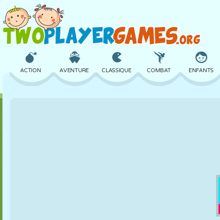
ACTION
AVENTURE
CLASSIQUE
COMBAT
ENFANTS
3D
AVION
ALIEN
ÉQUILIBRE
BASKET
CHÂTEAU
ÉCHECS
CRAZY
DÉFENSE
DINOSAURE
FILLES
GOLF
SAUT
MATHS
LABYRINTHE