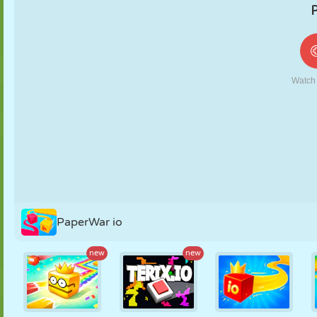
MARIONNETTES
PUZZLE
RÉACTION
RÉTRO
ROBOT
STRATÉGIE
CASCADE
TANK
TENNIS
MORPION
PaperWar io
new
new