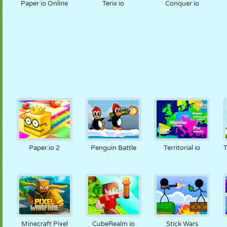
Paper io Online
Terix io
Conquer io
Paper.io 2
Penguin Battle
Territorial io
T
Minecraft Pixel
CubeRealm io
Stick Wars