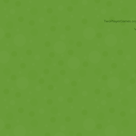
TwoPlayerGames.org 
V