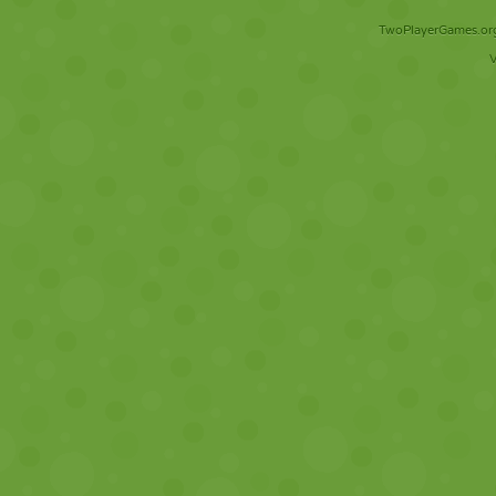
TwoPlayerGames.org 
V