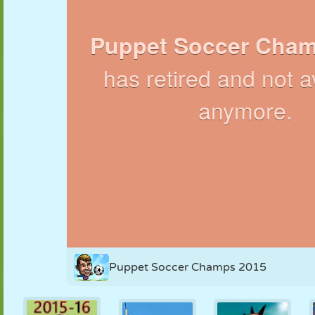
MARIONNETTES
PUZZLE
RÉACTION
RÉTRO
ROBOT
STRATÉGIE
CASCADE
TANK
TENNIS
MORPION
Puppet Soccer Champs 2015