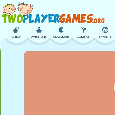
ACTION
AVENTURE
CLASSIQUE
COMBAT
ENFANTS
3D
AVION
ALIEN
ÉQUILIBRE
BASKET
CHÂTEAU
ÉCHECS
CRAZY
DÉFENSE
DINOSAURE
FILLES
GOLF
SAUT
MATHS
LABYRINTHE