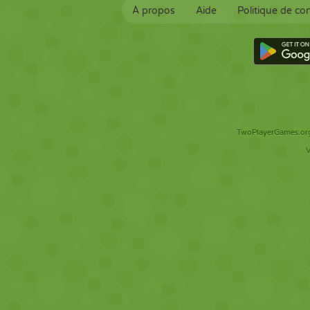
À propos
Aide
Politique de con
TwoPlayerGames.org 
V