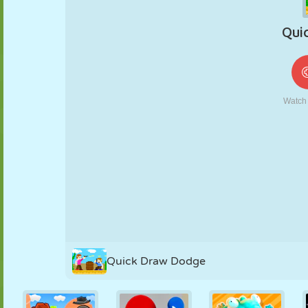
MARIONNETTES
PUZZLE
RÉACTION
RÉTRO
ROBOT
STRATÉGIE
CASCADE
TANK
TENNIS
MORPION
Quick Draw Dodge