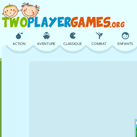
ACTION
AVENTURE
CLASSIQUE
COMBAT
ENFANTS
3D
AVION
ALIEN
ÉQUILIBRE
BASKET
CHÂTEAU
ÉCHECS
CRAZY
DÉFENSE
DINOSAURE
FILLES
GOLF
SAUT
MATHS
LABYRINTHE