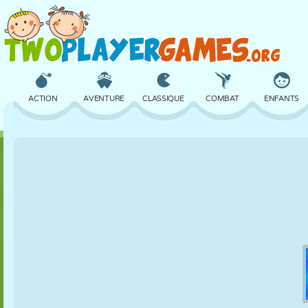
ACTION
AVENTURE
CLASSIQUE
COMBAT
ENFANTS
3D
AVION
ALIEN
ÉQUILIBRE
BASKET
CHÂTEAU
ÉCHECS
CRAZY
DÉFENSE
DINOSAURE
FILLES
GOLF
SAUT
MATHS
LABYRINTHE