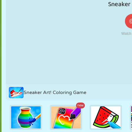
MARIONNETTES
PUZZLE
RÉACTION
RÉTRO
ROBOT
STRATÉGIE
CASCADE
TANK
TENNIS
MORPION
Sneaker Art! Coloring Game
new