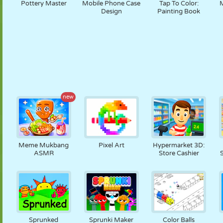
Pottery Master
Mobile Phone Case
Tap To Color:
M
Design
Painting Book
new
Meme Mukbang
Pixel Art
Hypermarket 3D:
ASMR
Store Cashier
Sprunked
Sprunki Maker
Color Balls