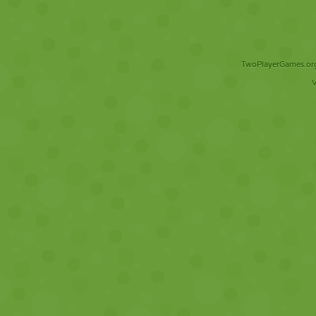
TwoPlayerGames.org 
V