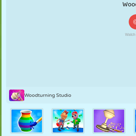
MARIONNETTES
PUZZLE
RÉACTION
RÉTRO
ROBOT
STRATÉGIE
CASCADE
TANK
TENNIS
MORPION
Woodturning Studio