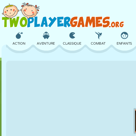
ACTION
AVENTURE
CLASSIQUE
COMBAT
ENFANTS
3D
AVION
ALIEN
ÉQUILIBRE
BASKET
CHÂTEAU
ÉCHECS
CRAZY
DÉFENSE
DINOSAURE
FILLES
GOLF
SAUT
MATHS
LABYRINTHE