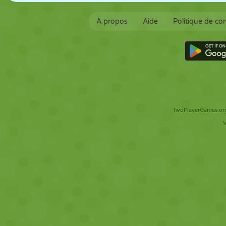
À propos
Aide
Politique de con
TwoPlayerGames.org 
V