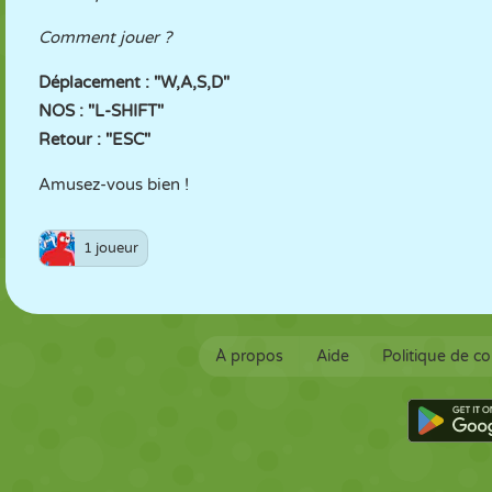
Comment jouer ?
Déplacement : "W,A,S,D"
NOS : "L-SHIFT"
Retour : "ESC"
Amusez-vous bien !
1 joueur
À propos
Aide
Politique de co