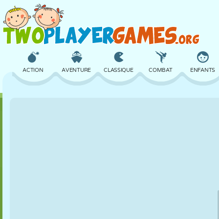
ACTION
AVENTURE
CLASSIQUE
COMBAT
ENFANTS
3D
AVION
ALIEN
ÉQUILIBRE
BASKET
CHÂTEAU
ÉCHECS
CRAZY
DÉFENSE
DINOSAURE
FILLES
GOLF
SAUT
MATHS
LABYRINTH