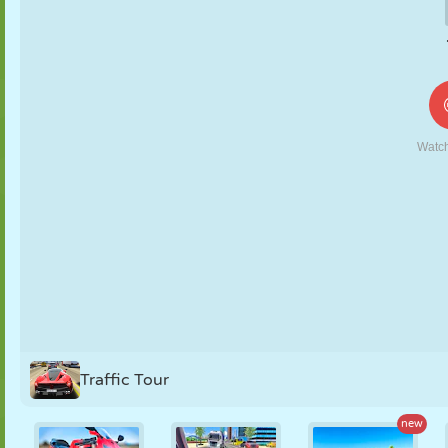
MARIONNETTES
PUZZLE
RÉACTION
RÉTRO
ROBOT
STRATÉGIE
CASCADE
TANK
TENNIS
MORPION
Traffic Tour
new