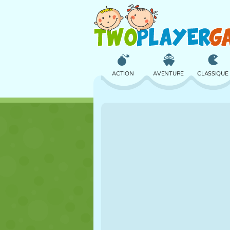
ACTION
AVENTURE
CLASSIQUE
3D
AVION
ALIEN
CHÂTEAU
ÉCHECS
CRAZY
FILLES
GOLF
SAUT