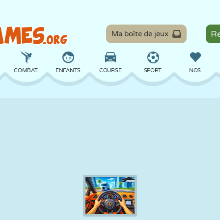
Ma boîte de jeux
COMBAT
ENFANTS
COURSE
SPORT
NOS
ÉQUILIBRE
BASKET
BATAILLE
BILLARD
SOCIÉTÉ
DÉFENSE
DINOSAURE
CONDUITE
ÉDUCATIF
ÉVASION
MATHS
LABYRINTHE
MONSTRE
MOTO
EN LIGNE