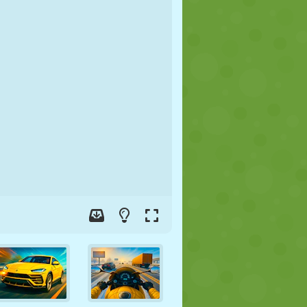
FOOT
ESPACE
STICKMAN
GUERRE
LUTTE
ZOMBIE