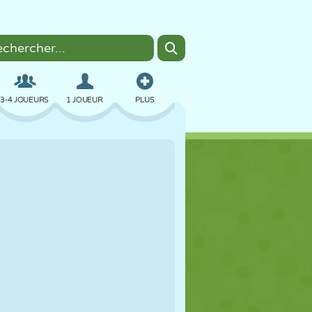
3-4 JOUEURS
1 JOUEUR
PLUS
BOMBER
NAVIGATEUR
VOITURE
VOL
NOURRITURE
AMUSANT
PIXEL ART
PLATEFORME
PISCINE