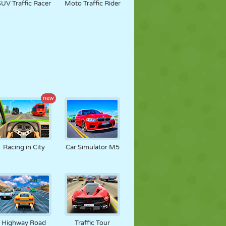
SUV Traffic Racer
Moto Traffic Rider
new
Racing in City
Car Simulator M5
Highway Road
Traffic Tour