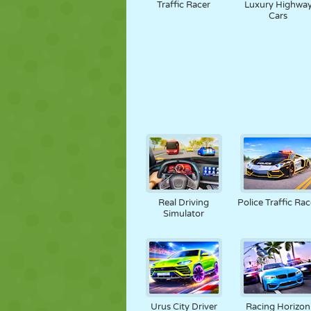
Traffic Racer
Luxury Highwa
Cars
Real Driving
Police Traffic Rac
Simulator
Urus City Driver
Racing Horizon