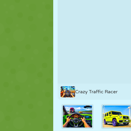
MARIONNETTES
PUZZLE
RÉACTION
STRATÉGIE
CASCADE
TANK
Crazy Traffic Racer