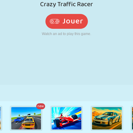
RÉTRO
ROBOT
POURSUITE
ÉCOLE
TIR
TENNIS
MORPION
ÉCRAN TACTILE
TOUR
CAMION
new