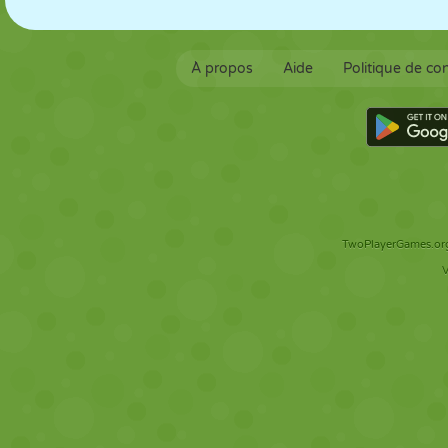
À propos
Aide
Politique de con
TwoPlayerGames.org 
V