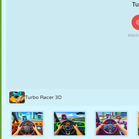
MARIONNETTES
PUZZLE
RÉACTION
RÉTRO
ROBOT
STRATÉGIE
CASCADE
TANK
TENNIS
MORPION
Turbo Racer 3D