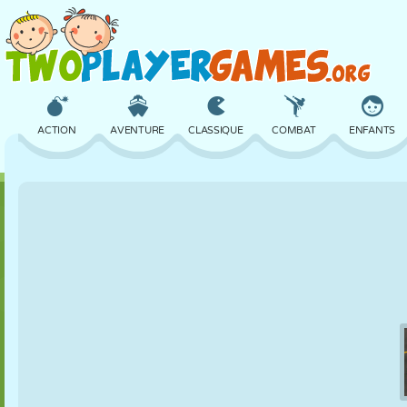
ACTION
AVENTURE
CLASSIQUE
COMBAT
ENFANTS
3D
AVION
ALIEN
ÉQUILIBRE
BASKET
CHÂTEAU
ÉCHECS
CRAZY
DÉFENSE
DINOSAURE
FILLES
GOLF
SAUT
MATHS
LABYRINTHE