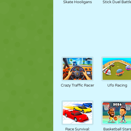
Skate Hooligans
Stick Duel Battl
Crazy Traffic Racer
Ufo Racing
Race Survival:
Basketball Star