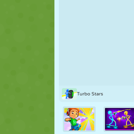
MARIONNETTES
PUZZLE
RÉACTION
STRATÉGIE
CASCADE
TANK
Turbo Stars