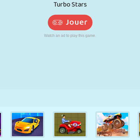
RÉTRO
ROBOT
POURSUITE
ÉCOLE
TIR
TENNIS
MORPION
ÉCRAN TACTILE
TOUR
CAMION