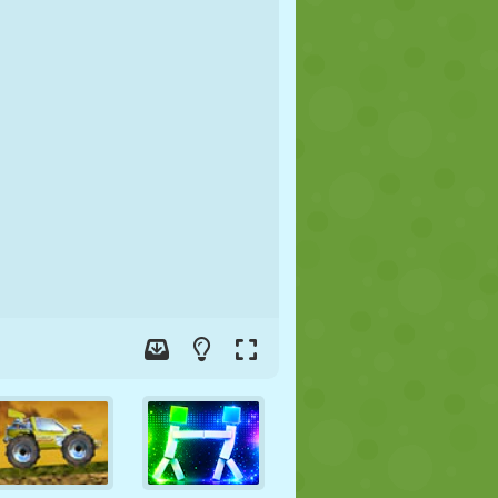
FOOT
ESPACE
STICKMAN
GUERRE
LUTTE
ZOMBIE