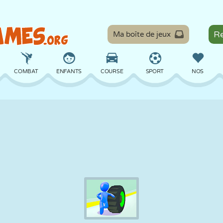
Ma boîte de jeux
COMBAT
ENFANTS
COURSE
SPORT
NOS
ÉQUILIBRE
BASKET
BATAILLE
BILLARD
SOCIÉTÉ
DÉFENSE
DINOSAURE
CONDUITE
ÉDUCATIF
ÉVASION
MATHS
LABYRINTHE
MONSTRE
MOTO
EN LIGNE