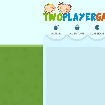
ACTION
AVENTURE
CLASSIQUE
3D
AVION
ALIEN
CHÂTEAU
ÉCHECS
CRAZY
FILLES
GOLF
SAUT