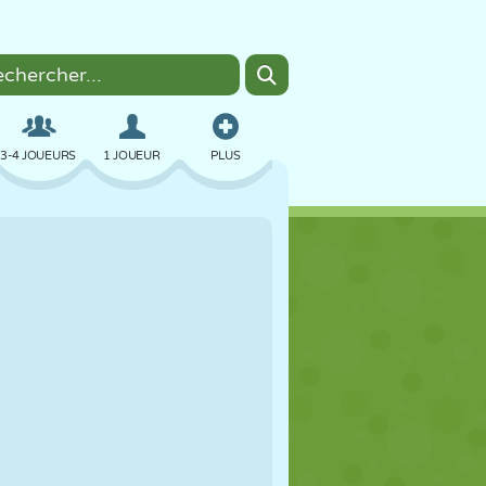
3-4 JOUEURS
1 JOUEUR
PLUS
BOMBER
NAVIGATEUR
VOITURE
VOL
NOURRITURE
AMUSANT
PIXEL ART
PLATEFORME
PISCINE