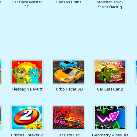
e
Car Race Master
Hans vs Franz
Monster Truck
3D
Stunt Racing
Fleabag vs. Mutt
Turbo Racer 3D
Car Eats Car 2
s
Frisbee Forever 2
Car Eats Car:
Geometry Vibes 3D