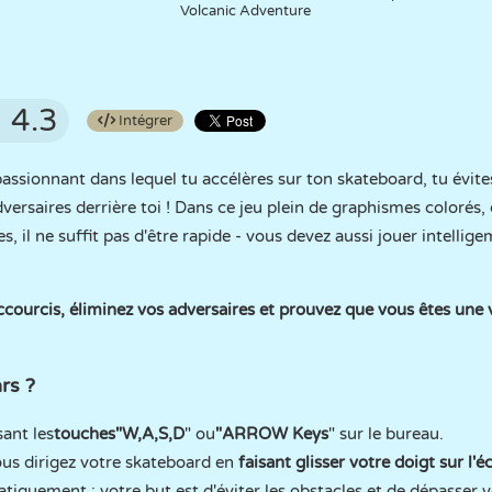
Volcanic Adventure
4.3
Intégrer
assionnant dans lequel tu accélères sur ton skateboard, tu évites
dversaires derrière toi ! Dans ce jeu plein de graphismes colorés,
s, il ne suffit pas d'être rapide - vous devez aussi jouer intelli
courcis, éliminez vos adversaires et prouvez que vous êtes une v
rs ?
sant les
touches
"W,A,S,D
" ou
"ARROW Keys
" sur le bureau.
ous dirigez votre skateboard en
faisant glisser votre doigt sur l'é
iquement ; votre but est d'éviter les obstacles et de dépasser v