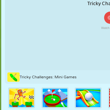
MARIONNETTES
PUZZLE
RÉACTION
RÉTRO
ROBOT
STRATÉGIE
CASCADE
TANK
TENNIS
MORPION
Tricky Challenges: Mini Games