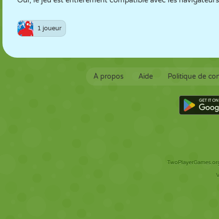
Oui, le jeu est entièrement compatible avec les navigateurs
1 joueur
À propos
Aide
Politique de con
TwoPlayerGames.org 
V