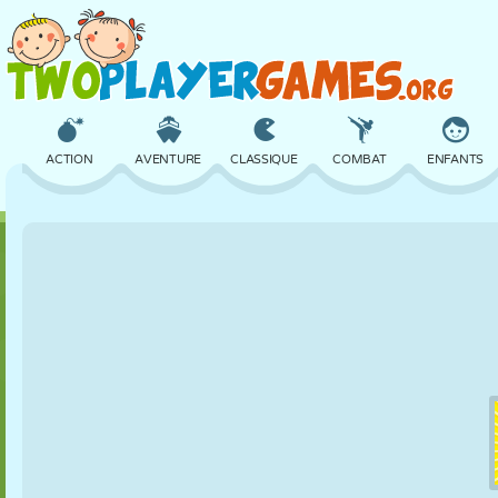
ACTION
AVENTURE
CLASSIQUE
COMBAT
ENFANTS
3D
AVION
ALIEN
ÉQUILIBRE
BASKET
CHÂTEAU
ÉCHECS
CRAZY
DÉFENSE
DINOSAURE
FILLES
GOLF
SAUT
MATHS
LABYRINTHE