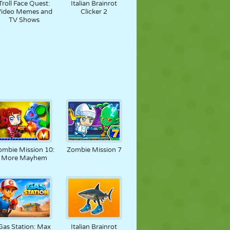
Troll Face Quest:
Italian Brainrot
Video Memes and
Clicker 2
TV Shows
ombie Mission 10:
Zombie Mission 7
More Mayhem
Gas Station: Max
Italian Brainrot