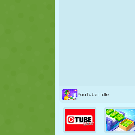
MARIONNETTES
PUZZLE
RÉACTION
STRATÉGIE
CASCADE
TANK
YouTuber Idle