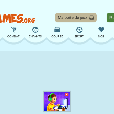
Ma boîte de jeux
COMBAT
ENFANTS
COURSE
SPORT
NOS
ÉQUILIBRE
BASKET
BATAILLE
BILLARD
SOCIÉTÉ
DÉFENSE
DINOSAURE
CONDUITE
ÉDUCATIF
ÉVASION
MATHS
LABYRINTHE
MONSTRE
MOTO
EN LIGNE