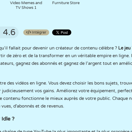
Video Memes and
Furniture Store
TV Shows 1
4.6
Intégrer
’il fallait pour devenir un créateur de contenu célèbre ?
Le jeu
tir de zéro et de la transformer en un véritable empire en ligne. 
ctateurs, gagnez des abonnés et gagnez de l’argent tout en amélio
e des vidéos en ligne. Vous devez choisir les bons sujets, trouv
tir judicieusement vos gains. Améliorez votre équipement, perf
e contenu fonctionne le mieux auprès de votre public. Chaque no
e vues, d'abonnés et de revenus.
Idle ?
a chaîne de type YouTube la plus importante et la plus prospère 