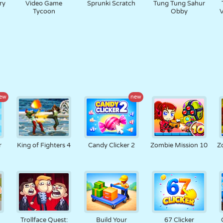
ry
Video Game
Sprunki Scratch
Tung Tung Sahur
Tycoon
Obby
ew
new
r
King of Fighters 4
Candy Clicker 2
Zombie Mission 10
Z
Trollface Quest:
Build Your
67 Clicker