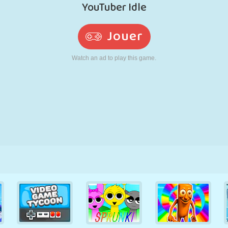
RÉTRO
ROBOT
POURSUITE
ÉCOLE
TIR
TENNIS
MORPION
ÉCRAN TACTILE
TOUR
CAMION