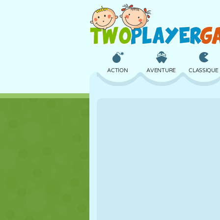
ACTION
AVENTURE
CLASSIQUE
3D
AVION
ALIEN
CHÂTEAU
ÉCHECS
CRAZY
FILLES
GOLF
SAUT