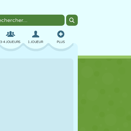
3-4 JOUEURS
1 JOUEUR
PLUS
BOMBER
NAVIGATEUR
VOITURE
VOL
NOURRITURE
AMUSANT
PIXEL ART
PLATEFORME
PISCINE