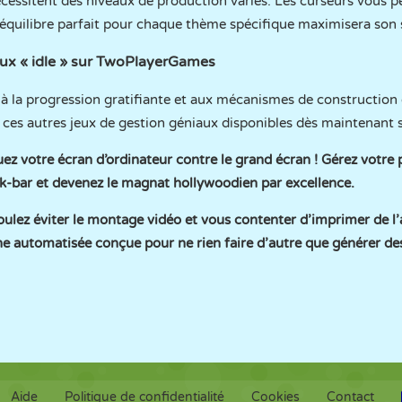
cessitent des niveaux de production variés. Les curseurs vous 
 l’équilibre parfait pour chaque thème spécifique maximisera son 
jeux « idle » sur TwoPlayerGames
à la progression gratifiante et aux mécanismes de construction 
ces autres jeux de gestion géniaux disponibles dès maintenant s
uez votre écran d’ordinateur contre le grand écran ! Gérez votre
ack-bar et devenez le magnat hollywoodien par excellence.
oulez éviter le montage vidéo et vous contenter d’imprimer de l’
 automatisée conçue pour ne rien faire d’autre que générer des
Aide
Politique de confidentialité
Cookies
Contact