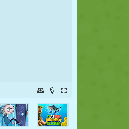
FOOT
ESPACE
STICKMAN
GUERRE
LUTTE
ZOMBIE