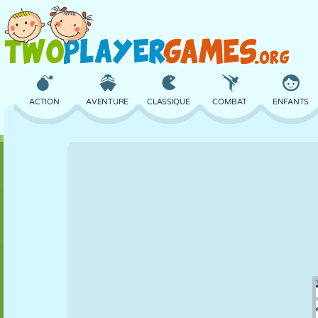
ACTION
AVENTURE
CLASSIQUE
COMBAT
ENFANTS
3D
AVION
ALIEN
ÉQUILIBRE
BASKET
CHÂTEAU
ÉCHECS
CRAZY
DÉFENSE
DINOSAURE
FILLES
GOLF
SAUT
MATHS
LABYRINTHE