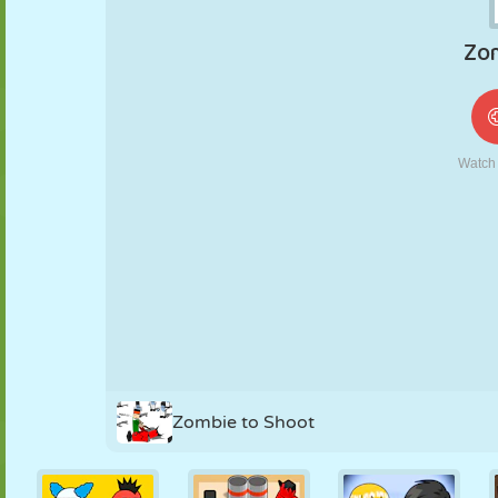
MARIONNETTES
PUZZLE
RÉACTION
RÉTRO
ROBOT
STRATÉGIE
CASCADE
TANK
TENNIS
MORPION
Zombie to Shoot