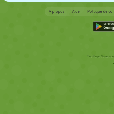
À propos
Aide
Politique de con
TwoPlayerGames.org 
V