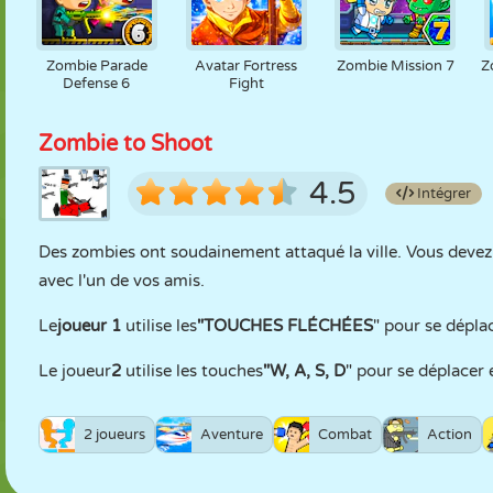
Zombie Parade
Avatar Fortress
Zombie Mission 7
Z
Defense 6
Fight
Zombie to Shoot
4.5
Intégrer
Des zombies ont soudainement attaqué la ville. Vous devez le
avec l'un de vos amis.
Le
joueur 1
utilise les
"TOUCHES FLÉCHÉES
" pour se déplac
Le joueur
2
utilise les touches
"W, A, S, D
" pour se déplacer e
2 joueurs
Aventure
Combat
Action