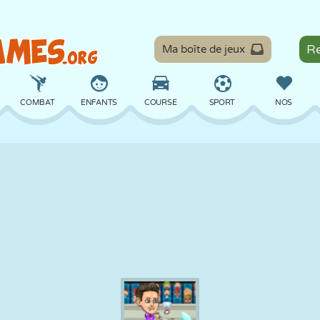
Ma boîte de jeux
COMBAT
ENFANTS
COURSE
SPORT
NOS
ÉQUILIBRE
BASKET
BATAILLE
BILLARD
SOCIÉTÉ
DÉFENSE
DINOSAURE
CONDUITE
ÉDUCATIF
ÉVASION
MATHS
LABYRINTHE
MONSTRE
MOTO
EN LIGNE