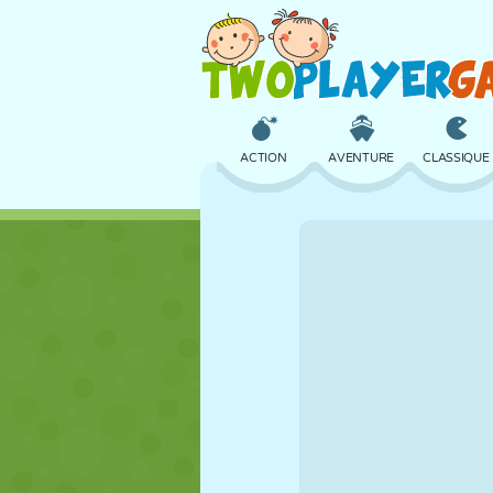
ACTION
AVENTURE
CLASSIQUE
3D
AVION
ALIEN
CHÂTEAU
ÉCHECS
CRAZY
FILLES
GOLF
SAUT