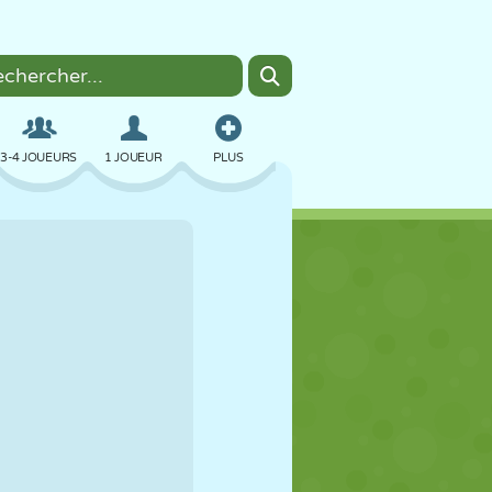
3-4 JOUEURS
1 JOUEUR
PLUS
BOMBER
NAVIGATEUR
VOITURE
VOL
NOURRITURE
AMUSANT
PIXEL ART
PLATEFORME
PISCINE