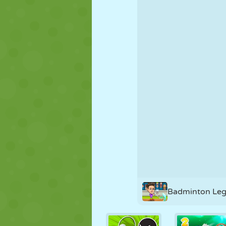
MARIONNETTES
PUZZLE
RÉACTION
STRATÉGIE
CASCADE
TANK
Badminton Le