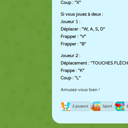
Coup : "X"
Si vous jouez à deux :
Joueur 1 :
Déplacer : "W, A, S, D"
Frapper : "V"
Frapper : "B"
Joueur 2 :
Déplacement : "TOUCHES FLÉC
Frappe : "K"
Coup : "L"
Amusez-vous bien !
2 joueurs
Sport