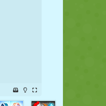
FOOT
ESPACE
STICKMAN
GUERRE
LUTTE
ZOMBIE