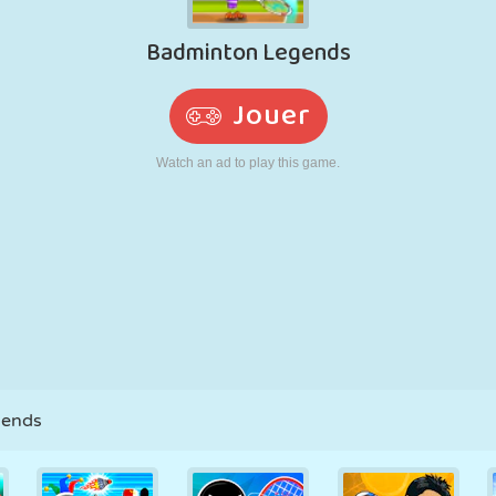
RÉTRO
ROBOT
POURSUITE
ÉCOLE
TIR
TENNIS
MORPION
ÉCRAN TACTILE
TOUR
CAMION
gends