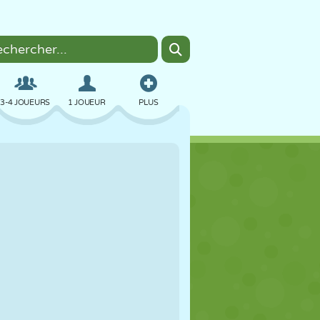
3-4 JOUEURS
1 JOUEUR
PLUS
BOMBER
NAVIGATEUR
VOITURE
VOL
NOURRITURE
AMUSANT
PIXEL ART
PLATEFORME
PISCINE