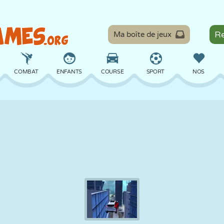
Ma boîte de jeux
COMBAT
ENFANTS
COURSE
SPORT
NOS
ÉQUILIBRE
BASKET
BATAILLE
BILLARD
SOCIÉTÉ
DÉFENSE
DINOSAURE
CONDUITE
ÉDUCATIF
ÉVASION
MATHS
LABYRINTHE
MONSTRE
MOTO
EN LIGNE