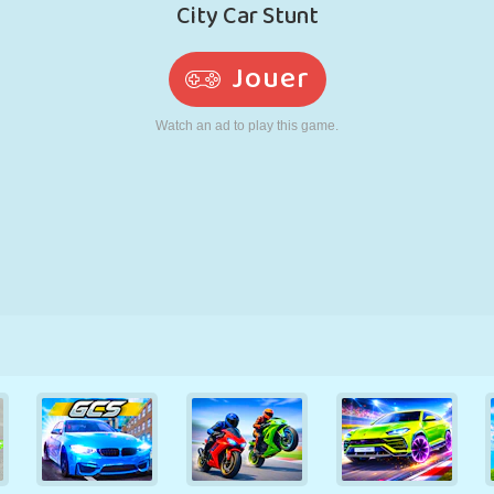
RÉTRO
ROBOT
POURSUITE
ÉCOLE
TIR
TENNIS
MORPION
ÉCRAN TACTILE
TOUR
CAMION