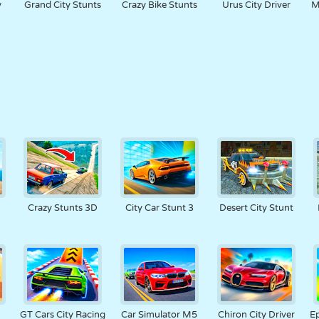
y
Grand City Stunts
Crazy Bike Stunts
Urus City Driver
M
Crazy Stunts 3D
City Car Stunt 3
Desert City Stunt
GT Cars City Racing
Car Simulator M5
Chiron City Driver
Ep