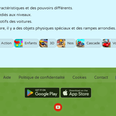
ractéristiques et des pouvoirs différents.
édiés aux niveaux.
otifs des voitures.
re, il y a des objets physiques spéciaux et des rampes arrondies.
Action
Enfants
3D
Nos
Cascade
Vo
Aide
Politique de confidentialité
Cookies
Contact