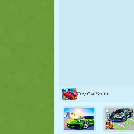
MARIONNETTES
PUZZLE
RÉACTION
STRATÉGIE
CASCADE
TANK
City Car Stunt