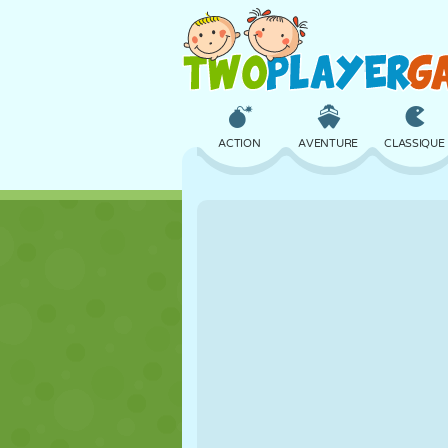
ACTION
AVENTURE
CLASSIQUE
3D
AVION
ALIEN
CHÂTEAU
ÉCHECS
CRAZY
FILLES
GOLF
SAUT