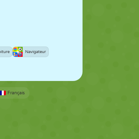
iture
Navigateur
Français