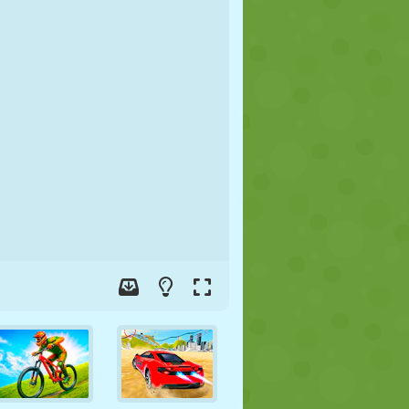
FOOT
ESPACE
STICKMAN
GUERRE
LUTTE
ZOMBIE