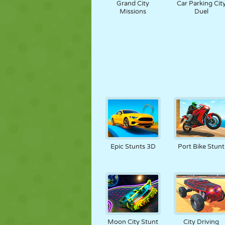
Grand City
Car Parking Cit
Missions
Duel
Epic Stunts 3D
Port Bike Stunt
Moon City Stunt
City Driving