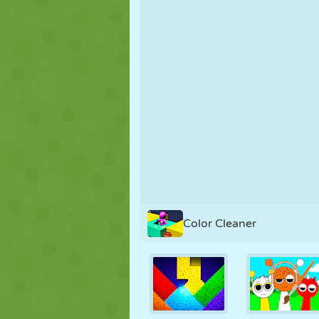
MARIONNETTES
PUZZLE
RÉACTION
STRATÉGIE
CASCADE
TANK
Color Cleaner