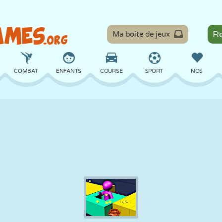
Ma boîte de jeux
COMBAT
ENFANTS
COURSE
SPORT
NOS
ÉQUILIBRE
BASKET
BATAILLE
BILLARD
SOCIÉTÉ
DÉFENSE
DINOSAURE
CONDUITE
ÉDUCATIF
ÉVASION
MATHS
LABYRINTHE
MONSTRE
MOTO
EN LIGNE