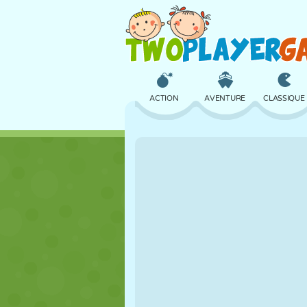
ACTION
AVENTURE
CLASSIQUE
3D
AVION
ALIEN
CHÂTEAU
ÉCHECS
CRAZY
FILLES
GOLF
SAUT