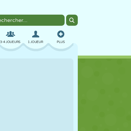
3-4 JOUEURS
1 JOUEUR
PLUS
BOMBER
NAVIGATEUR
VOITURE
VOL
NOURRITURE
AMUSANT
PIXEL ART
PLATEFORME
PISCINE