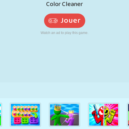
RÉTRO
ROBOT
POURSUITE
ÉCOLE
TIR
TENNIS
MORPION
ÉCRAN TACTILE
TOUR
CAMION