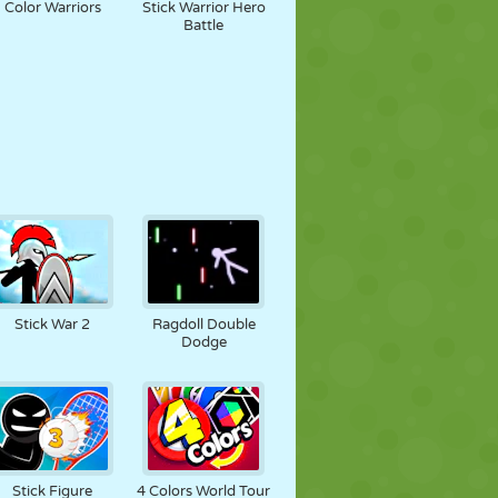
Color Warriors
Stick Warrior Hero
Battle
Stick War 2
Ragdoll Double
Dodge
Stick Figure
4 Colors World Tour