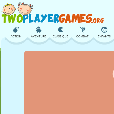
ACTION
AVENTURE
CLASSIQUE
COMBAT
ENFANTS
3D
AVION
ALIEN
ÉQUILIBRE
BASKET
CHÂTEAU
ÉCHECS
CRAZY
DÉFENSE
DINOSAURE
FILLES
GOLF
SAUT
MATHS
LABYRINTHE