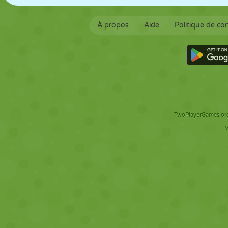
À propos
Aide
Politique de con
TwoPlayerGames.org 
V