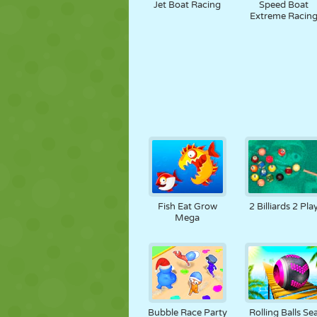
Jet Boat Racing
Speed Boat
Extreme Racin
Fish Eat Grow
2 Billiards 2 Pla
Mega
Bubble Race Party
Rolling Balls Se