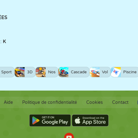
ÉES
 :
K
Sport
3D
Nos
Cascade
Vol
Piscine
Aide
Politique de confidentialité
Cookies
Contact