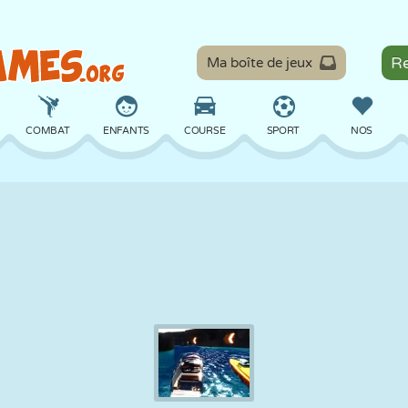
Ma boîte de jeux
COMBAT
ENFANTS
COURSE
SPORT
NOS
ÉQUILIBRE
BASKET
BATAILLE
BILLARD
SOCIÉTÉ
DÉFENSE
DINOSAURE
CONDUITE
ÉDUCATIF
ÉVASION
MATHS
LABYRINTHE
MONSTRE
MOTO
EN LIGNE