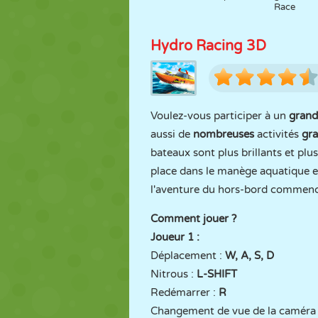
Race
Hydro Racing 3D
Voulez-vous participer à un
grand
aussi de
nombreuses
activités
gra
bateaux sont plus brillants et plu
place dans le manège aquatique e
l'aventure du hors-bord commenc
Comment jouer ?
Joueur 1 :
Déplacement :
W, A, S, D
Nitrous :
L-SHIFT
Redémarrer :
R
Changement de vue de la caméra