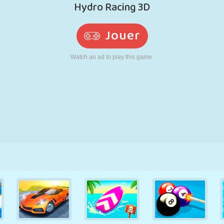
RÉTRO
ROBOT
POURSUITE
ÉCOLE
TIR
TENNIS
MORPION
ÉCRAN TACTILE
TOUR
CAMION