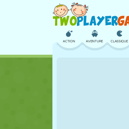
ACTION
AVENTURE
CLASSIQUE
3D
AVION
ALIEN
CHÂTEAU
ÉCHECS
CRAZY
FILLES
GOLF
SAUT