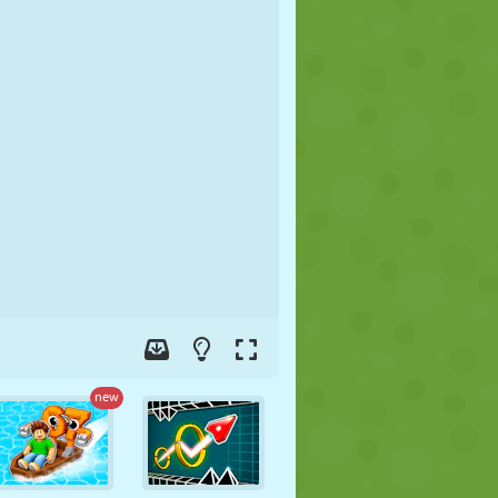
FOOT
ESPACE
STICKMAN
GUERRE
LUTTE
ZOMBIE
new