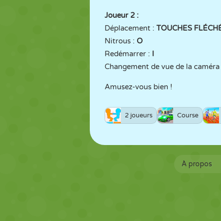
Joueur 2 :
Déplacement :
TOUCHES FLÉCH
Nitrous :
O
Redémarrer :
I
Changement de vue de la caméra
Amusez-vous bien !
2 joueurs
Course
À propos