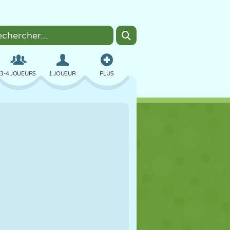
3-4 JOUEURS
1 JOUEUR
PLUS
BOMBER
NAVIGATEUR
VOITURE
VOL
NOURRITURE
AMUSANT
PIXEL ART
PLATEFORME
PISCINE