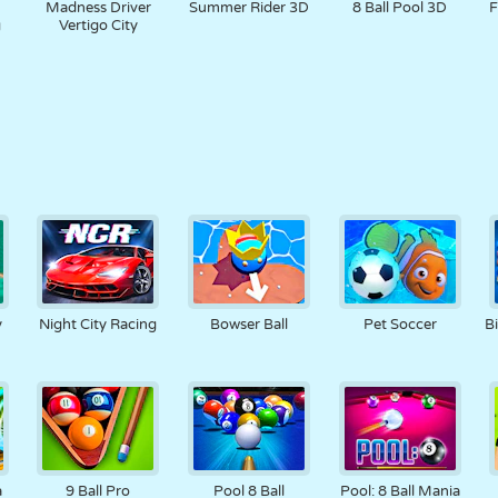
Madness Driver
Summer Rider 3D
8 Ball Pool 3D
F
g
Vertigo City
y
Night City Racing
Bowser Ball
Pet Soccer
B
a
9 Ball Pro
Pool 8 Ball
Pool: 8 Ball Mania