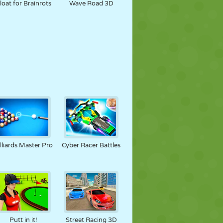
loat for Brainrots
Wave Road 3D
illiards Master Pro
Cyber Racer Battles
Putt in it!
Street Racing 3D