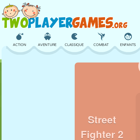
ACTION
AVENTURE
CLASSIQUE
COMBAT
ENFANTS
3D
AVION
ALIEN
ÉQUILIBRE
BASKET
CHÂTEAU
ÉCHECS
CRAZY
DÉFENSE
DINOSAURE
FILLES
GOLF
SAUT
MATHS
LABYRINTHE