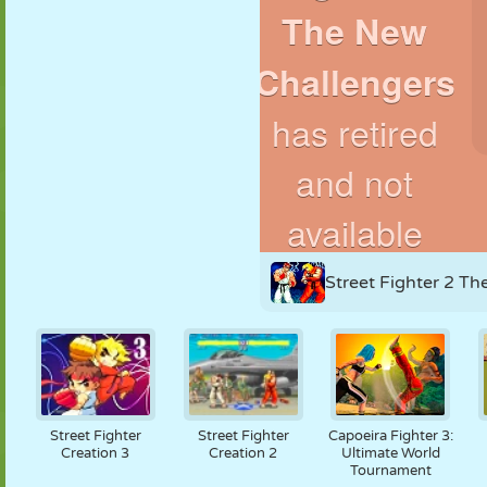
MARIONNETTES
PUZZLE
RÉACTION
RÉTRO
ROBOT
STRATÉGIE
CASCADE
TANK
TENNIS
MORPION
Street Fighter 2 T
Street Fighter
Street Fighter
Capoeira Fighter 3:
Creation 3
Creation 2
Ultimate World
Tournament