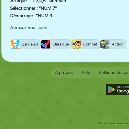
Attaque : "1,2,4,5" Numpad.
Sélectionner : "NUM 7"
Démarrage : "NUM 9
Amusez-vous bien !
2 joueurs
Classique
Combat
Action
À propos
Aide
Politique de con
TwoPlayerGames.org 