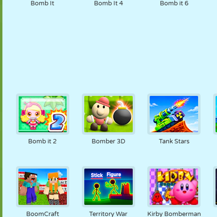
Bomb It
Bomb It 4
Bomb it 6
Bomb it 2
Bomber 3D
Tank Stars
BoomCraft
Territory War
Kirby Bomberman