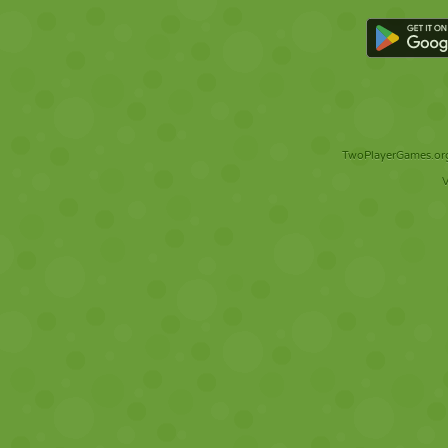
TwoPlayerGames.org 
V