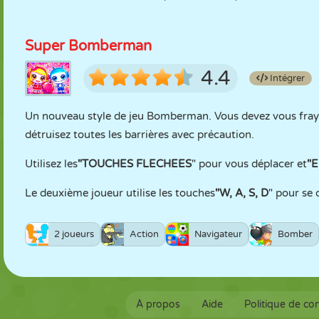
Super Bomberman
4.4
Intégrer
Un nouveau style de jeu Bomberman. Vous devez vous fray
détruisez toutes les barrières avec précaution.
Utilisez les
"TOUCHES FLECHEES
" pour vous déplacer et
"
Le deuxième joueur utilise les touches
"W, A, S, D
" pour se 
2 joueurs
Action
Navigateur
Bomber
À propos
Aide
Politique de con