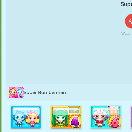
MARIONNETTES
PUZZLE
RÉACTION
RÉTRO
ROBOT
STRATÉGIE
CASCADE
TANK
TENNIS
MORPION
Super Bomberman