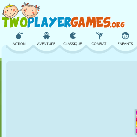
ACTION
AVENTURE
CLASSIQUE
COMBAT
ENFANTS
3D
AVION
ALIEN
ÉQUILIBRE
BASKET
CHÂTEAU
ÉCHECS
CRAZY
DÉFENSE
DINOSAURE
FILLES
GOLF
SAUT
MATHS
LABYRINTHE