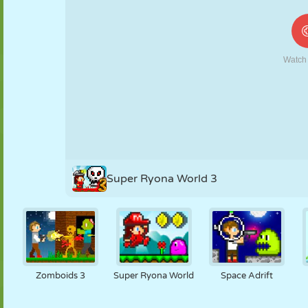
MARIONNETTES
PUZZLE
RÉACTION
RÉTRO
ROBOT
STRATÉGIE
CASCADE
TANK
TENNIS
MORPION
Super Ryona World 3
Zomboids 3
Super Ryona World
Space Adrift