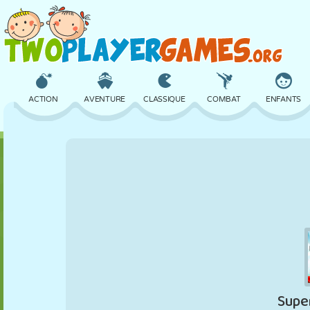
ACTION
AVENTURE
CLASSIQUE
COMBAT
ENFANTS
3D
AVION
ALIEN
ÉQUILIBRE
BASKET
CHÂTEAU
ÉCHECS
CRAZY
DÉFENSE
DINOSAURE
FILLES
GOLF
SAUT
MATHS
LABYRINTHE