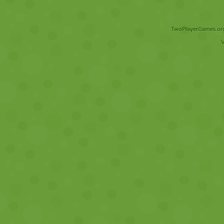
TwoPlayerGames.org 
V