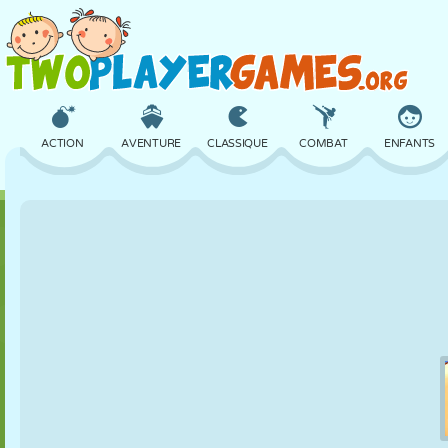
ACTION
AVENTURE
CLASSIQUE
COMBAT
ENFANTS
3D
AVION
ALIEN
ÉQUILIBRE
BASKET
CHÂTEAU
ÉCHECS
CRAZY
DÉFENSE
DINOSAURE
FILLES
GOLF
SAUT
MATHS
LABYRINTHE