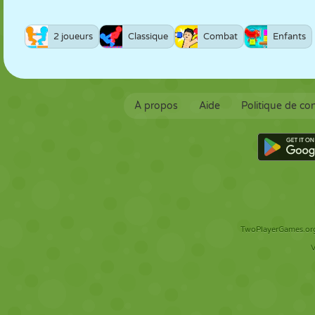
2 joueurs
Classique
Combat
Enfants
À propos
Aide
Politique de con
TwoPlayerGames.org 
V