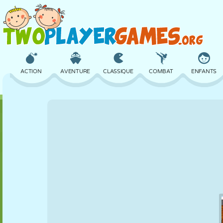
ACTION
AVENTURE
CLASSIQUE
COMBAT
ENFANTS
3D
AVION
ALIEN
ÉQUILIBRE
BASKET
CHÂTEAU
ÉCHECS
CRAZY
DÉFENSE
DINOSAURE
FILLES
GOLF
SAUT
MATHS
LABYRINTHE