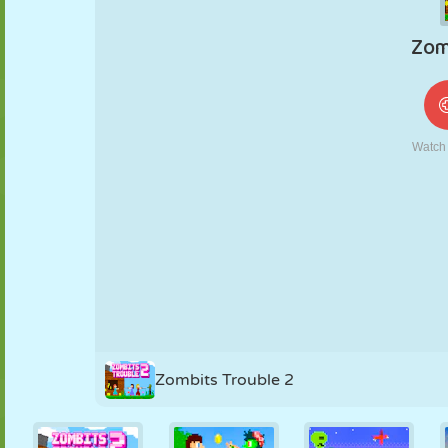
MARIONNETTES
PUZZLE
RÉACTION
RÉTRO
ROBOT
STRATÉGIE
CASCADE
TANK
TENNIS
MORPION
Zombits Trouble 2