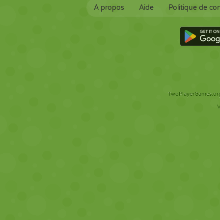
À propos
Aide
Politique de con
TwoPlayerGames.org 
V