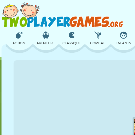
ACTION
AVENTURE
CLASSIQUE
COMBAT
ENFANTS
3D
AVION
ALIEN
ÉQUILIBRE
BASKET
CHÂTEAU
ÉCHECS
CRAZY
DÉFENSE
DINOSAURE
FILLES
GOLF
SAUT
MATHS
LABYRINTHE