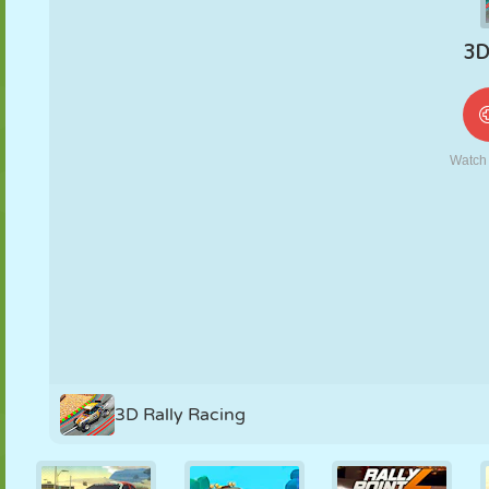
MARIONNETTES
PUZZLE
RÉACTION
RÉTRO
ROBOT
STRATÉGIE
CASCADE
TANK
TENNIS
MORPION
3D Rally Racing