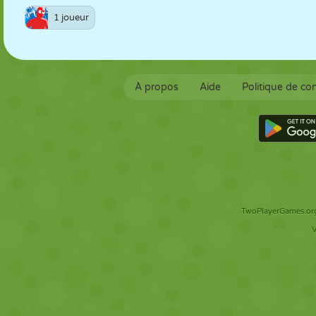
1 joueur
À propos
Aide
Politique de con
TwoPlayerGames.org 
V