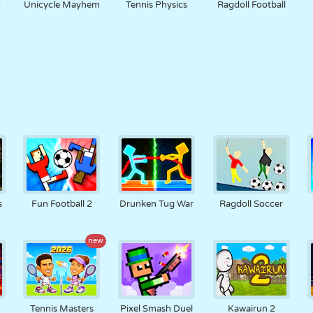
P
Unicycle Mayhem
Tennis Physics
Ragdoll Football
s
Fun Football 2
Drunken Tug War
Ragdoll Soccer
new
P
Tennis Masters
Pixel Smash Duel
Kawairun 2