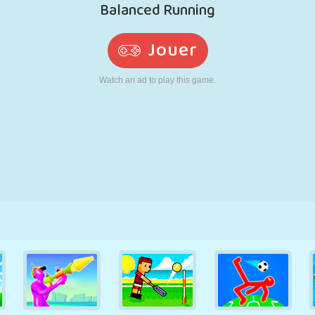
RÉTRO
ROBOT
POURSUITE
ÉCOLE
TIR
TENNIS
MORPION
ÉCRAN TACTILE
TOUR
CAMION