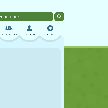
3-4 JOUEURS
1 JOUEUR
PLUS
BOMBER
NAVIGATEUR
VOITURE
VOL
NOURRITURE
AMUSANT
PIXEL ART
PLATEFORME
PISCINE