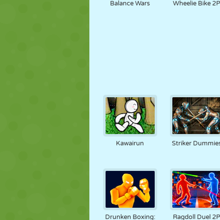
Balance Wars
Wheelie Bike 2
Kawairun
Striker Dummie
Drunken Boxing:
Ragdoll Duel 2