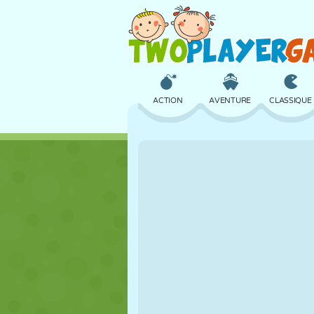
ACTION
AVENTURE
CLASSIQUE
3D
AVION
ALIEN
CHÂTEAU
ÉCHECS
CRAZY
FILLES
GOLF
SAUT