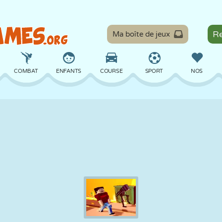
Ma boîte de jeux
COMBAT
ENFANTS
COURSE
SPORT
NOS
ÉQUILIBRE
BASKET
BATAILLE
BILLARD
SOCIÉTÉ
DÉFENSE
DINOSAURE
CONDUITE
ÉDUCATIF
ÉVASION
MATHS
LABYRINTHE
MONSTRE
MOTO
EN LIGNE