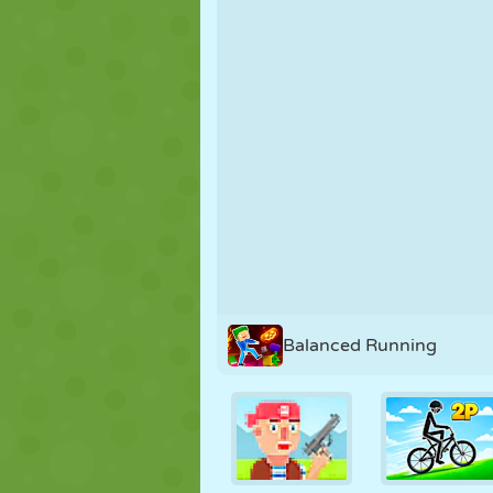
MARIONNETTES
PUZZLE
RÉACTION
STRATÉGIE
CASCADE
TANK
Balanced Running