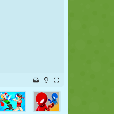
FOOT
ESPACE
STICKMAN
GUERRE
LUTTE
ZOMBIE