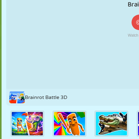
MARIONNETTES
PUZZLE
RÉACTION
RÉTRO
ROBOT
STRATÉGIE
CASCADE
TANK
TENNIS
MORPION
Brainrot Battle 3D