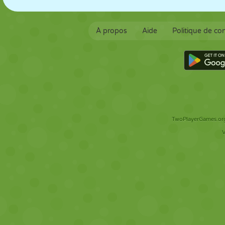
À propos
Aide
Politique de con
TwoPlayerGames.org 
V