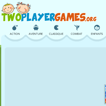
ACTION
AVENTURE
CLASSIQUE
COMBAT
ENFANTS
3D
AVION
ALIEN
ÉQUILIBRE
BASKET
CHÂTEAU
ÉCHECS
CRAZY
DÉFENSE
DINOSAURE
FILLES
GOLF
SAUT
MATHS
LABYRINTHE