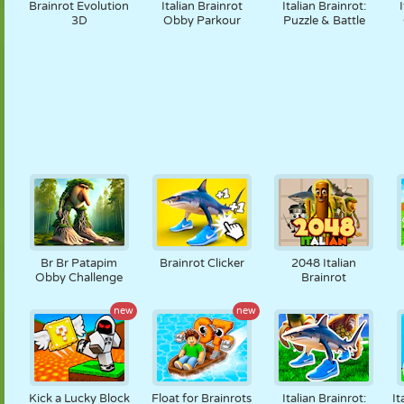
Brainrot Evolution
Italian Brainrot
Italian Brainrot:
3D
Obby Parkour
Puzzle & Battle
Br Br Patapim
Brainrot Clicker
2048 Italian
Obby Challenge
Brainrot
new
new
Kick a Lucky Block
Float for Brainrots
Italian Brainrot:
It