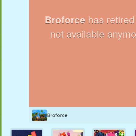
MARIONNETTES
PUZZLE
RÉACTION
RÉTRO
ROBOT
STRATÉGIE
CASCADE
TANK
TENNIS
MORPION
Broforce