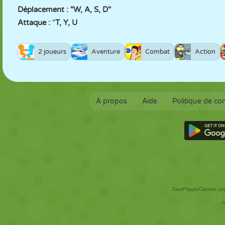
Déplacement : "W, A, S, D"
Attaque :
"
T, Y, U
2 joueurs
Aventure
Combat
Action
À propos
Aide
Politique de con
TwoPlayerGames.org 
V