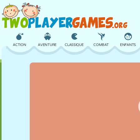
ACTION
AVENTURE
CLASSIQUE
COMBAT
ENFANTS
3D
AVION
ALIEN
ÉQUILIBRE
BASKET
CHÂTEAU
ÉCHECS
CRAZY
DÉFENSE
DINOSAURE
FILLES
GOLF
SAUT
MATHS
LABYRINTHE