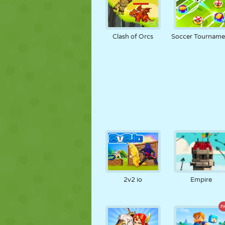
Clash of Orcs
Soccer Tourname
2v2 io
Empire
n