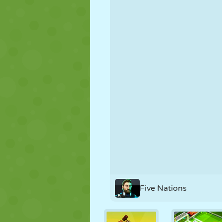
MARIONNETTES
PUZZLE
RÉACTION
STRATÉGIE
CASCADE
TANK
Five Nations