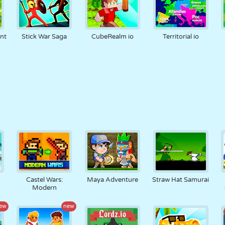
nt
Stick War Saga
CubeRealm io
Territorial io
Castel Wars:
Maya Adventure
Straw Hat Samurai
Modern
ew
new