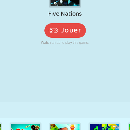
RÉTRO
ROBOT
POURSUITE
ÉCOLE
TIR
TENNIS
MORPION
ÉCRAN TACTILE
TOUR
CAMION