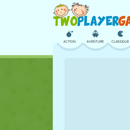
ACTION
AVENTURE
CLASSIQUE
3D
AVION
ALIEN
CHÂTEAU
ÉCHECS
CRAZY
FILLES
GOLF
SAUT