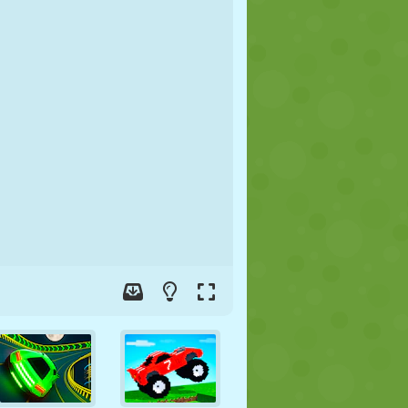
FOOT
ESPACE
STICKMAN
GUERRE
LUTTE
ZOMBIE