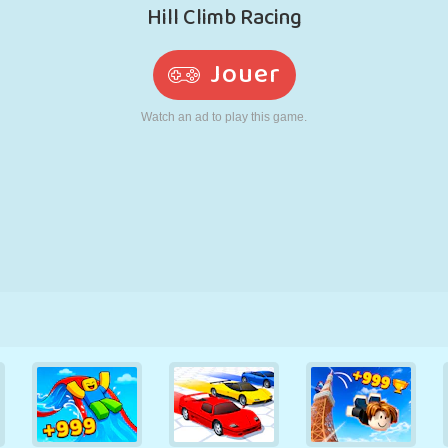
RÉTRO
ROBOT
POURSUITE
ÉCOLE
TIR
TENNIS
MORPION
ÉCRAN TACTILE
TOUR
CAMION