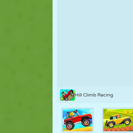
MARIONNETTES
PUZZLE
RÉACTION
STRATÉGIE
CASCADE
TANK
Hill Climb Racing