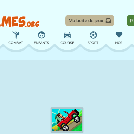
Ma boîte de jeux
COMBAT
ENFANTS
COURSE
SPORT
NOS
ÉQUILIBRE
BASKET
BATAILLE
BILLARD
SOCIÉTÉ
DÉFENSE
DINOSAURE
CONDUITE
ÉDUCATIF
ÉVASION
MATHS
LABYRINTHE
MONSTRE
MOTO
EN LIGNE