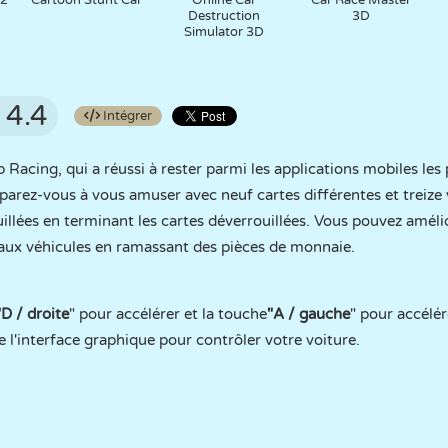
 2
Cartoon Stunt Car
Online Car
Car Race Master
Destruction
3D
Simulator 3D
4.4
Intégrer
 Racing, qui a réussi à rester parmi les applications mobiles les 
arez-vous à vous amuser avec neuf cartes différentes et treize 
illées en terminant les cartes déverrouillées. Vous pouvez amélio
aux véhicules en ramassant des pièces de monnaie.
"D / droite
" pour accélérer et la touche
"A / gauche
" pour accélér
e l'interface graphique pour contrôler votre voiture.