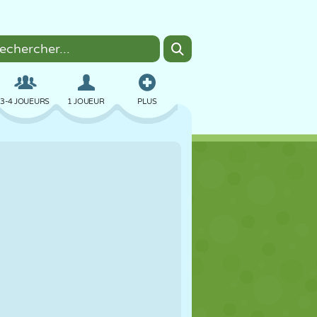
3-4 JOUEURS
1 JOUEUR
PLUS
BOMBER
NAVIGATEUR
VOITURE
VOL
NOURRITURE
AMUSANT
PIXEL ART
PLATEFORME
PISCINE