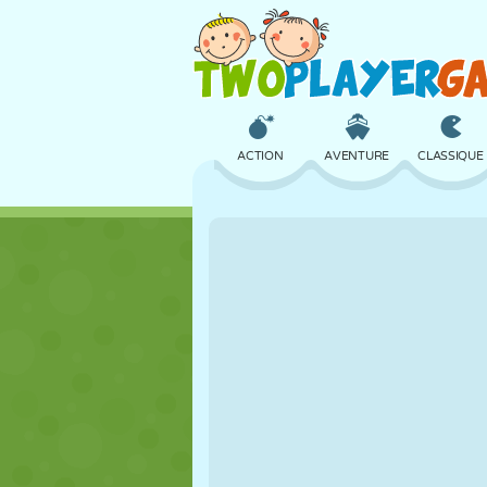
ACTION
AVENTURE
CLASSIQUE
3D
AVION
ALIEN
CHÂTEAU
ÉCHECS
CRAZY
FILLES
GOLF
SAUT