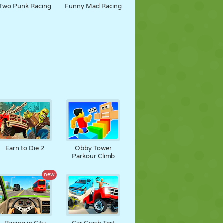
Two Punk Racing
Funny Mad Racing
Earn to Die 2
Obby Tower
Parkour Climb
new