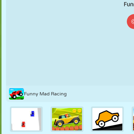
MARIONNETTES
PUZZLE
RÉACTION
RÉTRO
ROBOT
STRATÉGIE
CASCADE
TANK
TENNIS
MORPION
Funny Mad Racing