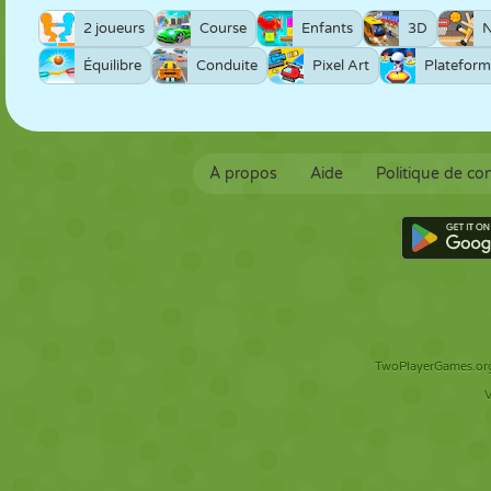
2 joueurs
Course
Enfants
3D
N
Équilibre
Conduite
Pixel Art
Platefor
À propos
Aide
Politique de con
TwoPlayerGames.org 
V