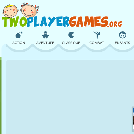
ACTION
AVENTURE
CLASSIQUE
COMBAT
ENFANTS
3D
AVION
ALIEN
ÉQUILIBRE
BASKET
CHÂTEAU
ÉCHECS
CRAZY
DÉFENSE
DINOSAURE
FILLES
GOLF
SAUT
MATHS
LABYRINTHE