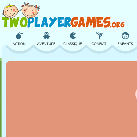
ACTION
AVENTURE
CLASSIQUE
COMBAT
ENFANTS
3D
AVION
ALIEN
ÉQUILIBRE
BASKET
CHÂTEAU
ÉCHECS
CRAZY
DÉFENSE
DINOSAURE
FILLES
GOLF
SAUT
MATHS
LABYRINTHE