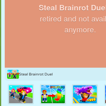
MARIONNETTES
PUZZLE
RÉACTION
RÉTRO
ROBOT
STRATÉGIE
CASCADE
TANK
TENNIS
MORPION
Steal Brainrot Duel