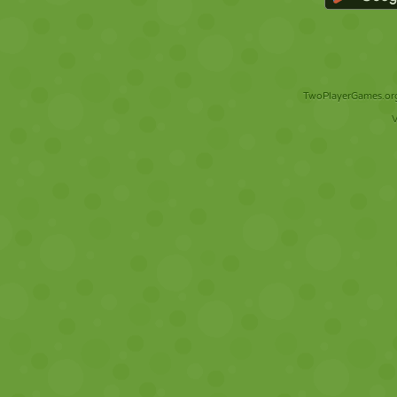
TwoPlayerGames.org 
V