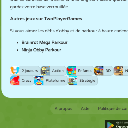
gardez votre base verrouillée.
Autres jeux sur TwoPlayerGames
Si vous aimez les défis d'obby et de parkour à haute cadence
Brainrot Mega Parkour
Ninja Obby Parkour
2 joueurs
Action
Enfants
3D
N
Crazy
Plateforme
Stratégie
À propos
Aide
Politique de con