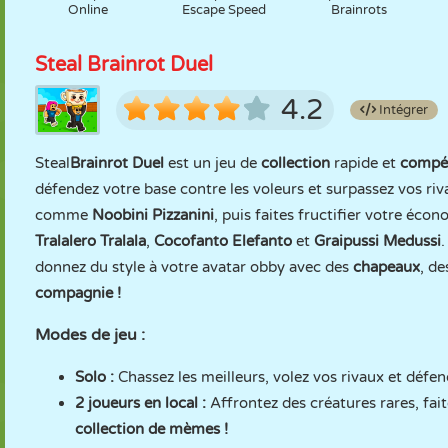
Online
Escape Speed
Brainrots
Steal Brainrot Duel
4.2
Intégrer
Steal
Brainrot Duel
est un jeu de
collection
rapide et
compét
défendez votre base contre les voleurs et surpassez vos r
comme
Noobini Pizzanini
, puis faites fructifier votre é
Tralalero Tralala
,
Cocofanto Elefanto
et
Graipussi Medussi
.
donnez du style à votre avatar obby avec des
chapeaux
, d
compagnie !
Modes de jeu :
Solo :
Chassez les meilleurs, volez vos rivaux et défen
2 joueurs en local :
Affrontez des créatures rares, fai
collection de mèmes !