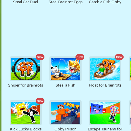
Steal Car Duel
Steal Brainrot Eggs
Catch a Fish Obby
new
new
new
Sniper for Brainrots
Steal a Fish
Float for Brainrots
new
Kick Lucky Blocks
Obby Prison
Escape Tsunami for