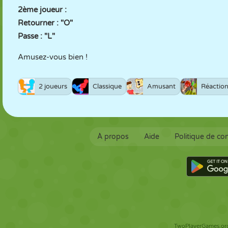
2ème joueur :
Retourner : "O"
Passe : "L"
Amusez-vous bien !
2 joueurs
Classique
Amusant
Réactio
À propos
Aide
Politique de con
TwoPlayerGames.org 