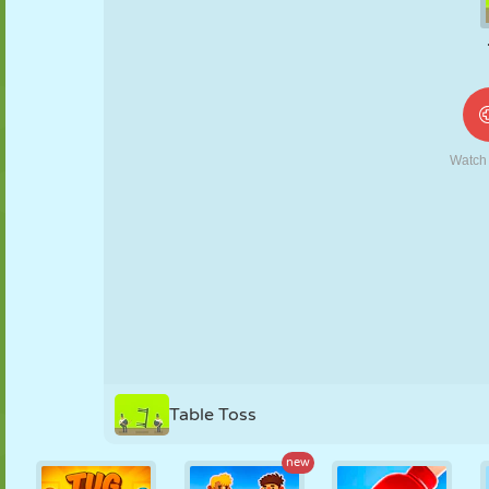
MARIONNETTES
PUZZLE
RÉACTION
RÉTRO
ROBOT
STRATÉGIE
CASCADE
TANK
TENNIS
MORPION
Table Toss
new