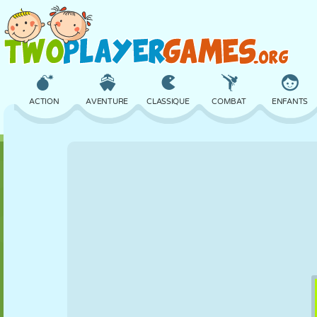
ACTION
AVENTURE
CLASSIQUE
COMBAT
ENFANTS
3D
AVION
ALIEN
ÉQUILIBRE
BASKET
CHÂTEAU
ÉCHECS
CRAZY
DÉFENSE
DINOSAURE
FILLES
GOLF
SAUT
MATHS
LABYRINTHE