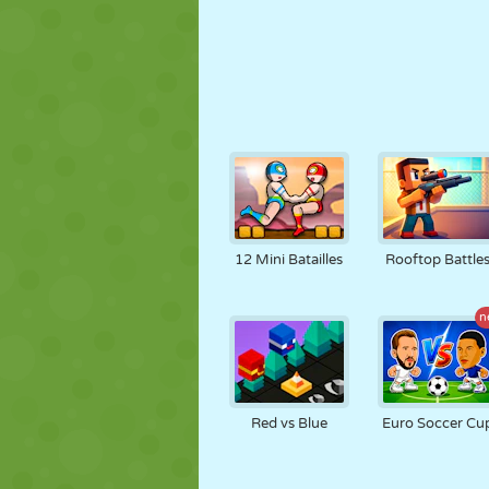
12 Mini Batailles
Rooftop Battle
n
Red vs Blue
Euro Soccer Cu