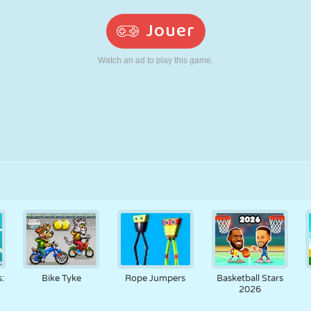
RÉTRO
ROBOT
POURSUITE
ÉCOLE
TIR
TENNIS
MORPION
ÉCRAN TACTILE
TOUR
CAMION
:
Bike Tyke
Rope Jumpers
Basketball Stars
2026