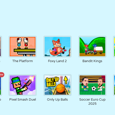
s
The Platform
Foxy Land 2
Bandit Kings
ew
p
Pixel Smash Duel
Only Up Balls
Soccer Euro Cup
2025