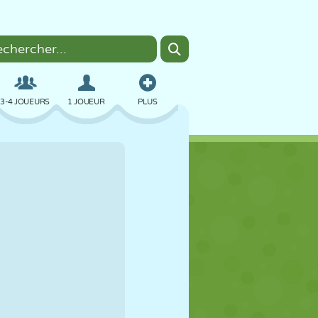
3-4 JOUEURS
1 JOUEUR
PLUS
BOMBER
NAVIGATEUR
VOITURE
VOL
NOURRITURE
AMUSANT
PIXEL ART
PLATEFORME
PISCINE