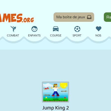
Ma boîte de jeux
COMBAT
ENFANTS
COURSE
SPORT
NOS
ÉQUILIBRE
BASKET
BATAILLE
BILLARD
SOCIÉTÉ
DÉFENSE
DINOSAURE
CONDUITE
ÉDUCATIF
ÉVASION
MATHS
LABYRINTHE
MONSTRE
MOTO
EN LIGNE