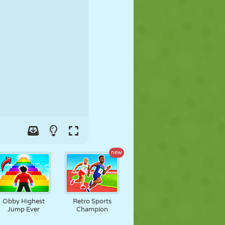
FOOT
ESPACE
STICKMAN
GUERRE
LUTTE
ZOMBIE
new
Obby Highest
Retro Sports
Jump Ever
Champion