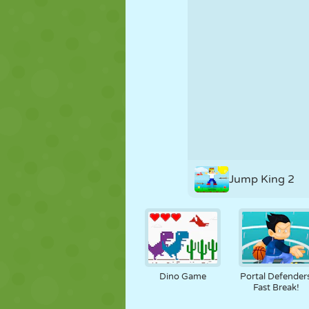
MARIONNETTES
PUZZLE
RÉACTION
STRATÉGIE
CASCADE
TANK
Jump King 2
Dino Game
Portal Defenders
Fast Break!