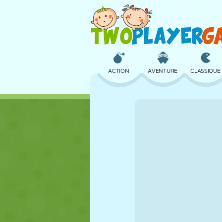
ACTION
AVENTURE
CLASSIQUE
3D
AVION
ALIEN
CHÂTEAU
ÉCHECS
CRAZY
FILLES
GOLF
SAUT