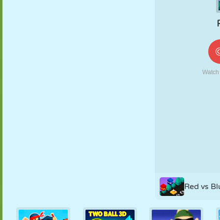
MARIONNETTES
PUZZLE
RÉACTION
RÉTRO
ROBOT
STRATÉGIE
CASCADE
TANK
TENNIS
MORPION
Red vs Bl