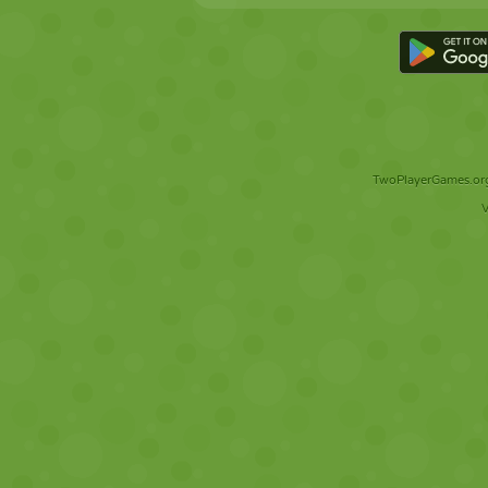
TwoPlayerGames.org 
V