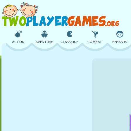
ACTION
AVENTURE
CLASSIQUE
COMBAT
ENFANTS
3D
AVION
ALIEN
ÉQUILIBRE
BASKET
CHÂTEAU
ÉCHECS
CRAZY
DÉFENSE
DINOSAURE
FILLES
GOLF
SAUT
MATHS
LABYRINTHE