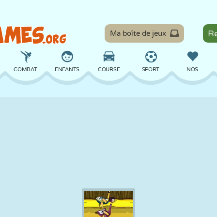
Ma boîte de jeux
COMBAT
ENFANTS
COURSE
SPORT
NOS
ÉQUILIBRE
BASKET
BATAILLE
BILLARD
SOCIÉTÉ
DÉFENSE
DINOSAURE
CONDUITE
ÉDUCATIF
ÉVASION
MATHS
LABYRINTHE
MONSTRE
MOTO
EN LIGNE