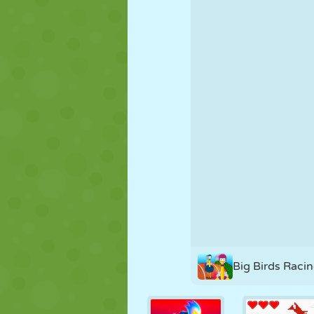
MARIONNETTES
PUZZLE
RÉACTION
STRATÉGIE
CASCADE
TANK
Big Birds Raci