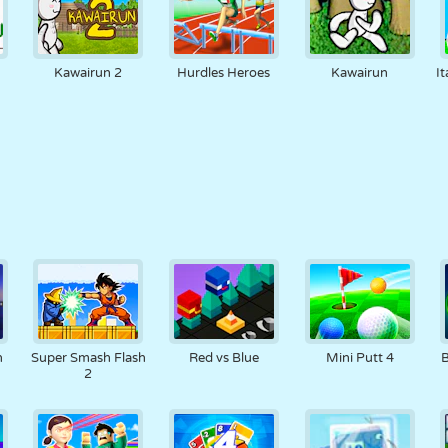
Kawairun 2
Hurdles Heroes
Kawairun
It
n
Super Smash Flash
Red vs Blue
Mini Putt 4
B
2