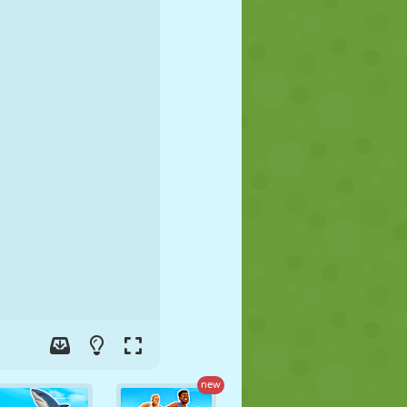
FOOT
ESPACE
STICKMAN
GUERRE
LUTTE
ZOMBIE
new