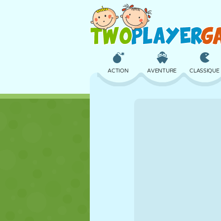
ACTION
AVENTURE
CLASSIQUE
3D
AVION
ALIEN
CHÂTEAU
ÉCHECS
CRAZY
FILLES
GOLF
SAUT