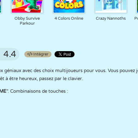
Obby Survive
4 Colors Online
Crazy Nannoths
P
Parkour
4.4
Intégrer
ux géniaux avec des choix multijoueurs pour vous. Vous pouvez
êt à être heureux, passez par le clavier.
AME
". Combinaisons de touches :