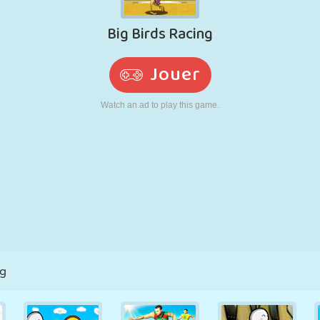
RÉTRO
ROBOT
POURSUITE
ÉCOLE
TIR
TENNIS
MORPION
ÉCRAN TACTILE
TOUR
CAMION
ng