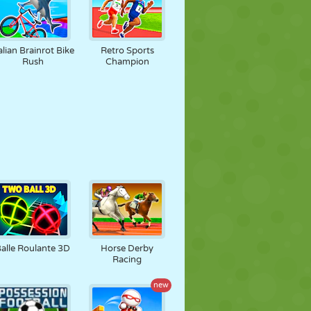
alian Brainrot Bike
Retro Sports
Rush
Champion
alle Roulante 3D
Horse Derby
Racing
new