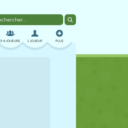
3-4 JOUEURS
1 JOUEUR
PLUS
BOMBER
NAVIGATEUR
VOITURE
VOL
NOURRITURE
AMUSANT
PIXEL ART
PLATEFORME
PISCINE