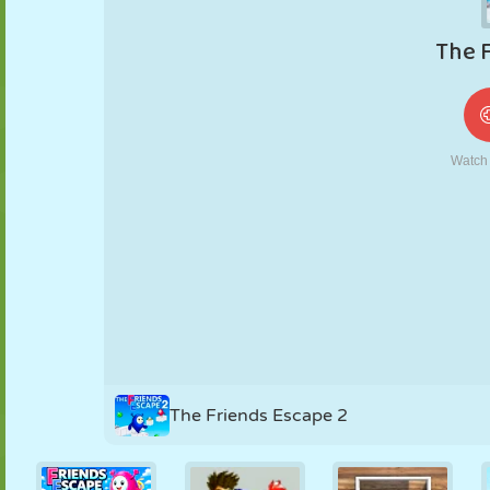
MARIONNETTES
PUZZLE
RÉACTION
RÉTRO
ROBOT
STRATÉGIE
CASCADE
TANK
TENNIS
MORPION
The Friends Escape 2