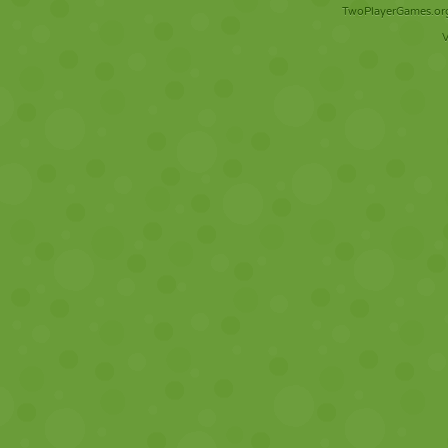
TwoPlayerGames.org 
V