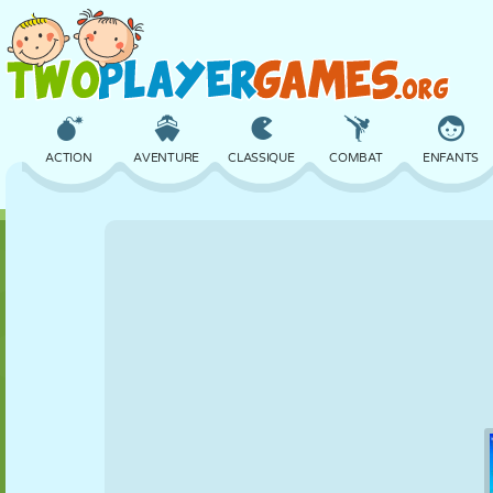
ACTION
AVENTURE
CLASSIQUE
COMBAT
ENFANTS
3D
AVION
ALIEN
ÉQUILIBRE
BASKET
CHÂTEAU
ÉCHECS
CRAZY
DÉFENSE
DINOSAURE
FILLES
GOLF
SAUT
MATHS
LABYRINTHE